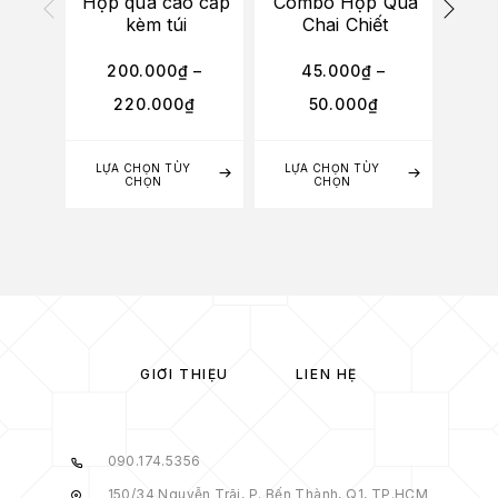
Hộp quà cao cấp
Combo Hộp Quà
Hộp
kèm túi
Chai Chiết
200.000
₫
–
45.000
₫
–
220.000
₫
50.000
₫
LỰA CHỌN TÙY
LỰA CHỌN TÙY
LỰA
CHỌN
CHỌN
GIỚI THIỆU
LIÊN HỆ
090.174.5356
150/34 Nguyễn Trãi, P. Bến Thành, Q1, TP.HCM