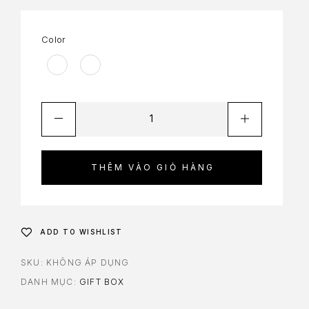
Color
THÊM VÀO GIỎ HÀNG
ADD TO WISHLIST
SKU:
KHÔNG ÁP DỤNG
DANH MỤC:
GIFT BOX