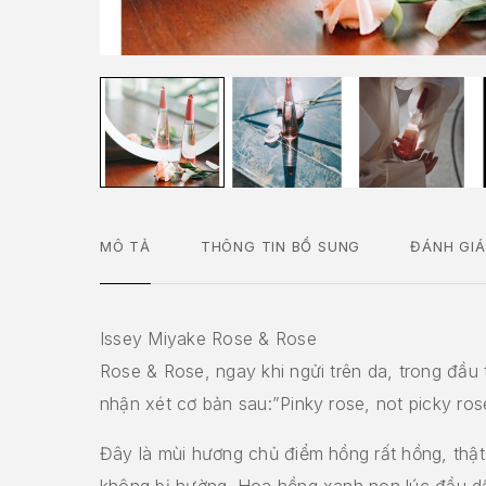
MÔ TẢ
THÔNG TIN BỔ SUNG
ĐÁNH GIÁ
Issey Miyake Rose & Rose
Rose & Rose, ngay khi ngửi trên da, trong đầu t
nhận xét cơ bản sau:”Pinky rose, not picky rose
Đây là mùi hương chủ điểm hồng rất hồng, thậ
không bị hường. Hoa hồng xanh non lúc đầu dầ