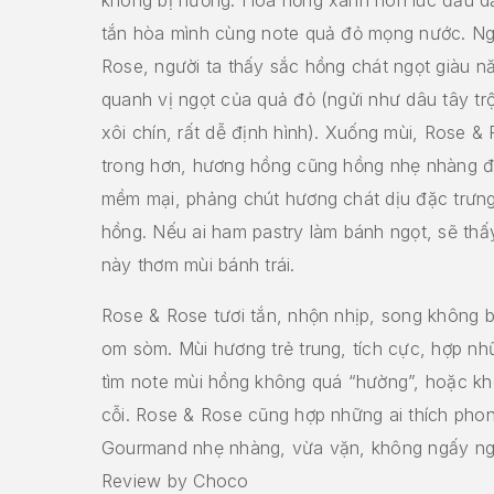
tắn hòa mình cùng note quả đỏ mọng nước. Ng
Rose, người ta thấy sắc hồng chát ngọt giàu n
quanh vị ngọt của quả đỏ (ngửi như dâu tây t
xôi chín, rất dễ định hình). Xuống mùi, Rose &
trong hơn, hương hồng cũng hồng nhẹ nhàng đi
mềm mại, phảng chút hương chát dịu đặc trưn
hồng. Nếu ai ham pastry làm bánh ngọt, sẽ th
này thơm mùi bánh trái.
Rose & Rose tươi tắn, nhộn nhịp, song không b
om sòm. Mùi hương trẻ trung, tích cực, hợp n
tìm note mùi hồng không quá “hường”, hoặc kh
cỗi. Rose & Rose cũng hợp những ai thích pho
Gourmand nhẹ nhàng, vừa vặn, không ngấy ng
Review by Choco