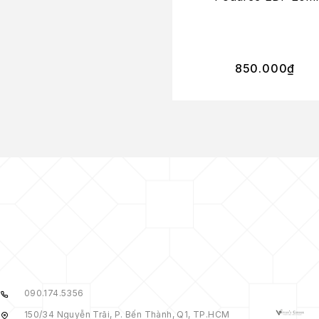
850.000
₫
090.174.5356
150/34 Nguyễn Trãi, P. Bến Thành, Q1, TP.HCM