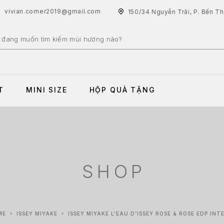
vivian.corner2019@gmail.com
150/34 Nguyễn Trãi, P. Bến T
T
MINI SIZE
HỘP QUÀ TẶNG
SHOP
ME
ISSEY MIYAKE
ISSEY MIYAKE L’EAU D’ISSEY ROSE & ROSE EDP INT