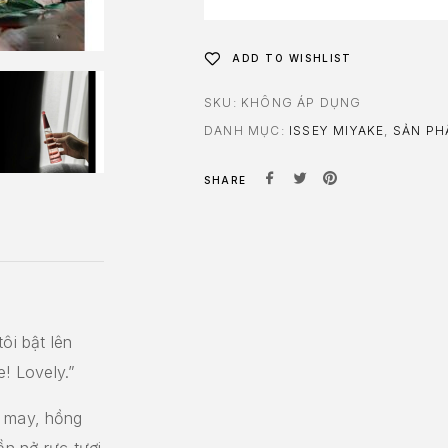
ADD TO WISHLIST
SKU:
KHÔNG ÁP DỤNG
DANH MỤC:
ISSEY MIYAKE
,
SẢN P
SHARE
ôi bật lên
! Lovely.”
t may, hồng
n nở rực tươi