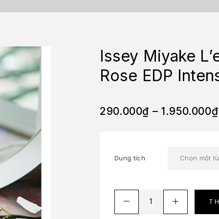
Issey Miyake L’
Rose EDP Inten
290.000
₫
–
1.950.000
₫
Dung tích
T