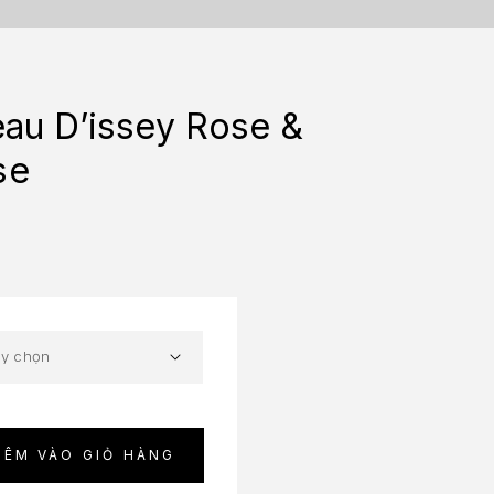
eau D’issey Rose &
se
HÊM VÀO GIỎ HÀNG