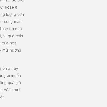
ửi Rose &
ăng lượng vờn
rộn cùng mâm
 Rose trở nên
, vị quả chín
g của hoa
ấy mùi hương
ị ồn ã hay
hững ai muốn
ông quá già
ng cách mùi
ốt.