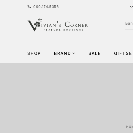
090
.
174
.
5356
SHOP
BRAND
SALE
GIFTSE
HO