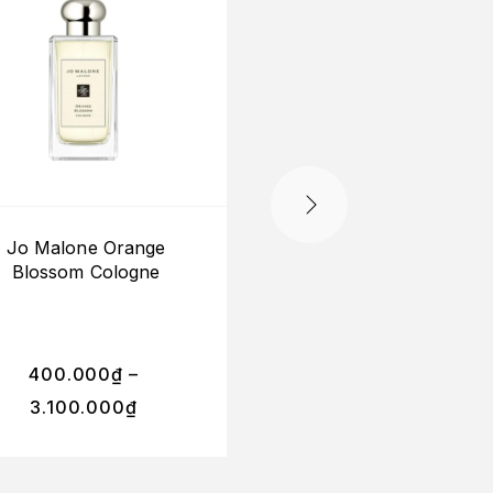
Jo Malone Orange
Jo Malone Tubero
Blossom Cologne
Angelica Cologne
Intense
400.000
₫
–
500.000
₫
–
3.100.000
₫
3.950.000
₫