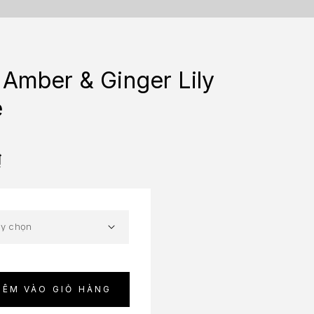
Amber & Ginger Lily
e
₫
HÊM VÀO GIỎ HÀNG