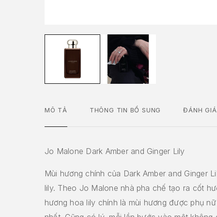
MÔ TẢ
THÔNG TIN BỔ SUNG
ĐÁNH GIÁ
Jo Malone Dark Amber and Ginger Lily
Mùi hương chính của Dark Amber and Ginger Lil
lily. Theo Jo Malone nhà pha chế tạo ra cốt hư
hương hoa lily chính là mùi hương được phụ n
nhất. Cũng có lý, mỗi lần bước vào một không 