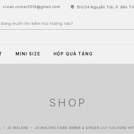
vivian.corner2019@gmail.com
150/34 Nguyễn Trãi, P. Bến T
T
MINI SIZE
HỘP QUÀ TẶNG
SHOP
E
JO MALONE
JO MALONE DARK AMBER & GINGER LILY COLOGNE IN