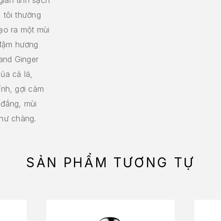
 tôi thường
tạo ra một mùi
 đậm hương
and Ginger
ủa cả lá,
ính, gợi cảm
 đắng, mùi
hư chàng.
SẢN PHẨM TƯƠNG TỰ