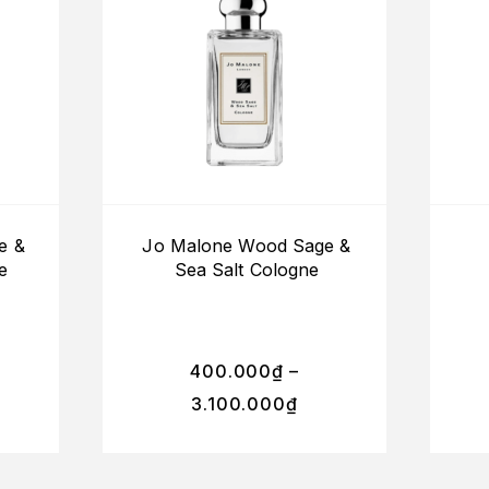
e &
Jo Malone Wood Sage &
e
Sea Salt Cologne
400.000
₫
–
3.100.000
₫