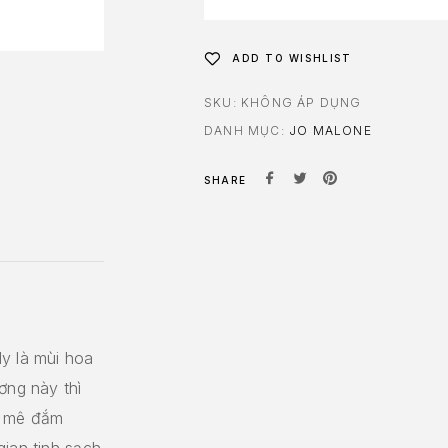
ADD TO WISHLIST
SKU:
KHÔNG ÁP DỤNG
DANH MỤC:
JO MALONE
SHARE
y là mùi hoa
ơng này thì
ữ mê đắm
gian tinh sạch