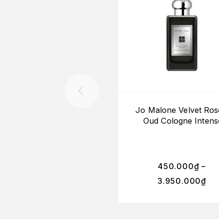
Jo Malone Velvet Ros
Oud Cologne Intens
450.000
₫
–
3.950.000
₫