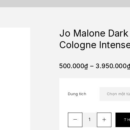
Jo Malone Dark 
Cologne Intens
500.000
₫
–
3.950.000
Dung tích
T