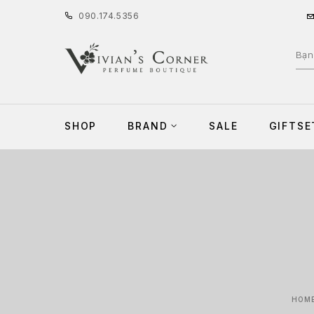
090
.
174
.
5356
SHOP
BRAND
SALE
GIFTSE
HOM