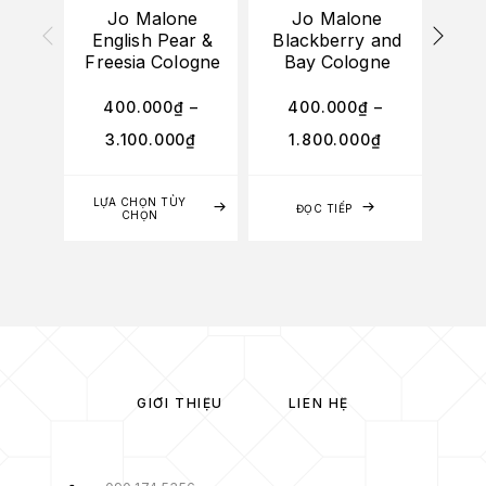
Jo Malone
Jo Malone
English Pear &
Blackberry and
Po
Freesia Cologne
Bay Cologne
No
400.000
₫
–
400.000
₫
–
3
3.100.000
₫
1.800.000
₫
3
LỰA CHỌN TÙY
LỰA
ĐỌC TIẾP
CHỌN
GIỚI THIỆU
LIÊN HỆ