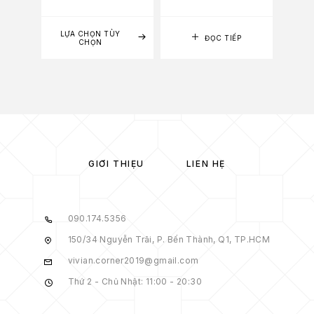
LỰA CHỌN TÙY
LỰA
ĐỌC TIẾP
CHỌN
GIỚI THIỆU
LIÊN HỆ
090.174.5356
150/34 Nguyễn Trãi, P. Bến Thành, Q1, TP.HCM
vivian.corner2019@gmail.com
Thứ 2 - Chủ Nhật: 11:00 - 20:30