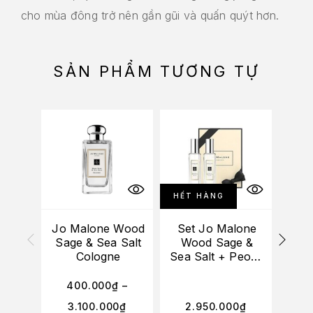
cho mùa đông trở nên gần gũi và quấn quýt hơn.
SẢN PHẨM TƯƠNG TỰ
HẾT HÀNG
Jo Malone Wood
Set Jo Malone
Sage & Sea Salt
Wood Sage &
En
Cologne
Sea Salt + Peony
Fre
& Blush Suede
Duo Set (2x30ml)
400.000
₫
–
4
3.100.000
₫
2.950.000
₫
3