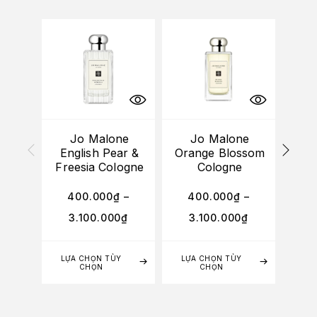
Jo Malone
Jo Malone
Jo M
English Pear &
Orange Blossom
R
Freesia Cologne
Cologne
Col
400.000
₫
–
400.000
₫
–
4
3.100.000
₫
3.100.000
₫
3
LỰA CHỌN TÙY
LỰA CHỌN TÙY
LỰA
CHỌN
CHỌN