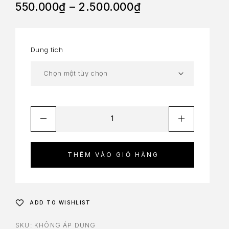
550.000
₫
–
2.500.000
₫
Dung tích
THÊM VÀO GIỎ HÀNG
ADD TO WISHLIST
SKU:
KHÔNG ÁP DỤNG