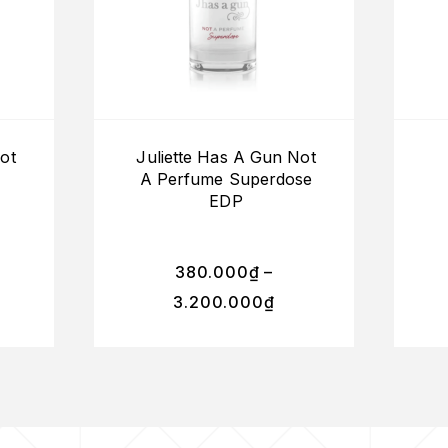
ot
Juliette Has A Gun Not
A Perfume Superdose
EDP
380.000
₫
–
3.200.000
₫