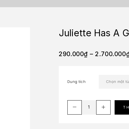
Juliette Has A
290.000
₫
–
2.700.000
Dung tích
T