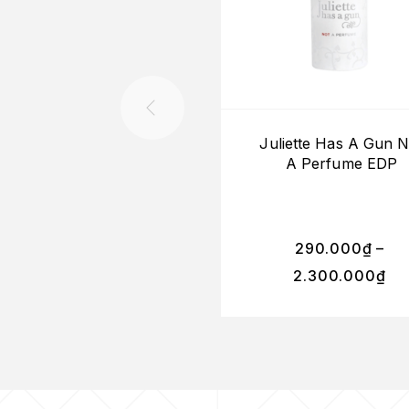
Juliette Has A Gun N
A Perfume EDP
290.000
₫
–
2.300.000
₫