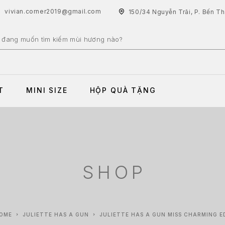
vivian.corner2019@gmail.com
150/34 Nguyễn Trãi, P. Bến T
T
MINI SIZE
HỘP QUÀ TẶNG
SHOP
OME
JULIETTE HAS A GUN
JULIETTE HAS A GUN MISS CHARMING E