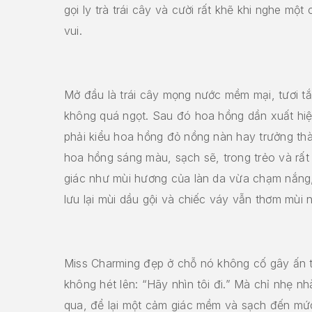
gọi ly trà trái cây và cười rất khẽ khi nghe mộ
vui.
Mở đầu là trái cây mọng nước mềm mại, tươi t
không quá ngọt. Sau đó hoa hồng dần xuất hi
phải kiểu hoa hồng đỏ nồng nàn hay trưởng thà
hoa hồng sáng màu, sạch sẽ, trong trẻo và rất
giác như mùi hương của làn da vừa chạm nắng
lưu lại mùi dầu gội và chiếc váy vẫn thơm mùi 
Miss Charming đẹp ở chỗ nó không cố gây ấn 
không hét lên: “Hãy nhìn tôi đi.” Mà chỉ nhẹ n
qua, để lại một cảm giác mềm và sạch đến mức