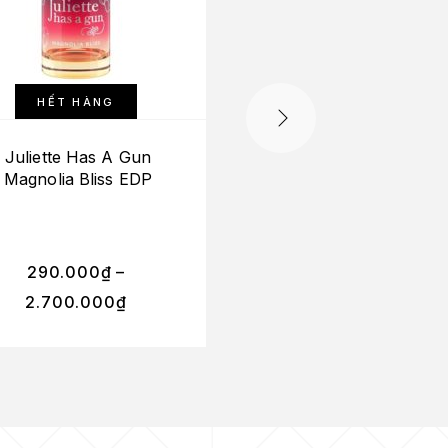
HẾT HÀNG
Juliette Has A Gun
Juliette Has A Gu
Magnolia Bliss EDP
Lipstick Fever ED
290.000
₫
–
320.000
₫
–
2.700.000
₫
2.900.000
₫