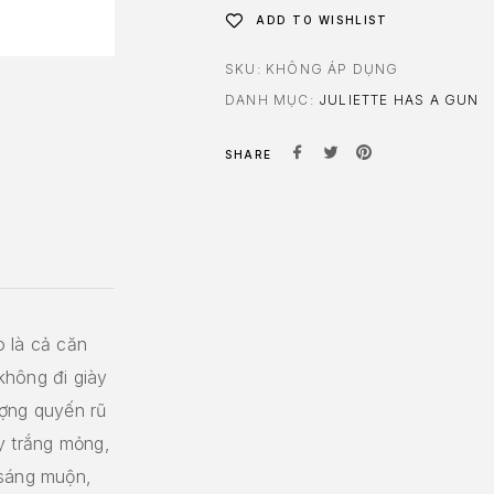
ADD TO WISHLIST
SKU:
KHÔNG ÁP DỤNG
DANH MỤC:
JULIETTE HAS A GUN
SHARE
o là cả căn
không đi giày
ượng quyến rũ
y trắng mỏng,
 sáng muộn,