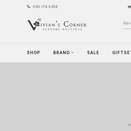
090
.
174
.
5356
SHOP
BRAND
SALE
GIFTSE
H