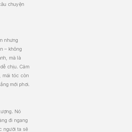
t câu chuyện
ắn nhưng
ện – không
nh, mà là
 dễ chịu. Cảm
, mái tóc còn
nắng mới phơi.
tượng. Nó
hàng đi ngang
 người ta sẽ