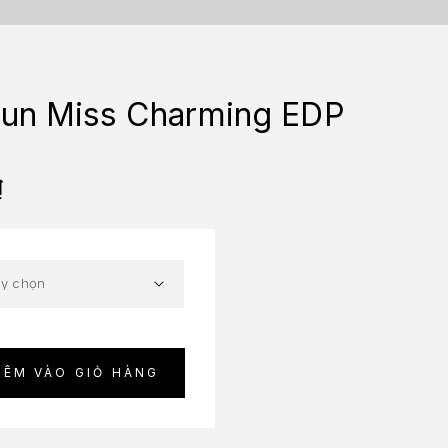
 Gun Miss Charming EDP
₫
HÊM VÀO GIỎ HÀNG