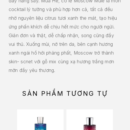
đầy hăng say. Mùa Hè, có lẽ Moscow Mule là món
cocktail lý tưởng và phù hợp hơn cả, tất cả đều
nhờ nguyên liệu citrus tươi xanh the mát, tạo hiệu
ứng phấn khích dễ chịu hết mức cho người ngửi.
Giản đơn và thật, dễ chấp nhận, song cũng đầy
vui thú. Xuống mùi, nở trên da, bên cạnh hương
xanh ngái hồ hởi phảng phất, Moscow trở thành
skin- scnet với gỗ mix cùng xạ hương trắng mơn
mởn đầy yêu thương.
SẢN PHẨM TƯƠNG TỰ