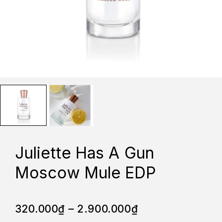
Juliette Has A Gun
Moscow Mule EDP
320.000
₫
–
2.900.000
₫