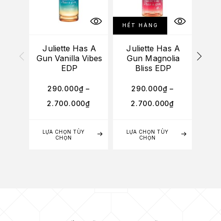
HẾT HÀNG
Juliette Has A
Juliette Has A
Ju
Gun Vanilla Vibes
Gun Magnolia
EDP
Bliss EDP
Ch
290.000
₫
–
290.000
₫
–
2
2.700.000
₫
2.700.000
₫
2
LỰA CHỌN TÙY
LỰA CHỌN TÙY
LỰA
CHỌN
CHỌN