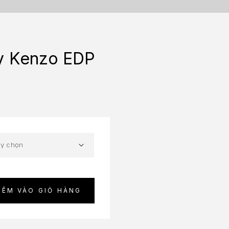
y Kenzo EDP
HÊM VÀO GIỎ HÀNG