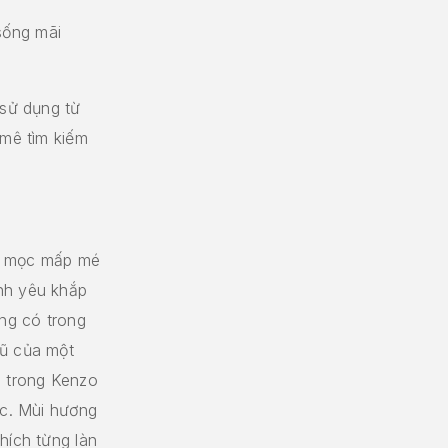
sống mãi
 sử dụng từ
 mê tìm kiếm
c, mọc mấp mé
nh yêu khắp
ng có trong
rũ của một
h trong Kenzo
óc. Mùi hương
hích từng làn