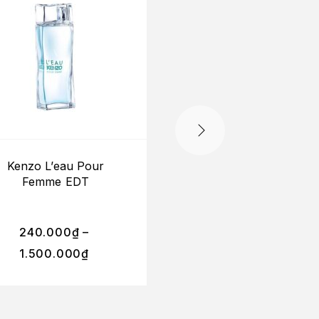
Kenzo L’eau Pour
Kenzo Aqua Pour
Femme EDT
Femme EDT
240.000
₫
–
1.500.000
₫
270.000
₫
–
1.550.0