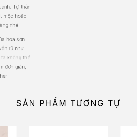
uanh. Tự thân
ặt mộc hoặc
nàng nhé.
của hoa sơn
yến rũ như
 ta không thể
ơm đơn giản,
her
SẢN PHẨM TƯƠNG TỰ