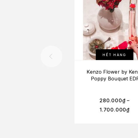
HẾT HÀNG
Kenzo Flower by Ke
Poppy Bouquet ED
280.000
₫
–
1.700.000
₫