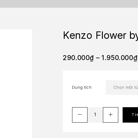
Kenzo Flower b
290.000
₫
–
1.950.000
₫
Dung tích
T