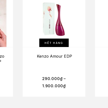
HẾT HÀNG
nzo
Kenzo Amour EDP
P
290.000
₫
–
1.900.000
₫