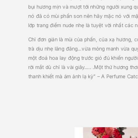
bụi hương mịn và mượt tới những người xung q
nó đã có mùi phấn son nên hãy mặc nó với m
lớp trang điểm nude nhẹ là tuyệt vời nhất các 
Chỉ đơn giản là mùi của phấn, của xạ hương, 
trà dịu nhẹ lãng đãng…vừa mỏng manh vừa qu
một đoá hoa lay động trước gió đủ khiến người
rời mắt dù chỉ là vài giây….. .Một thứ hương th
thanh khiết mà ám ảnh lạ kỳ” – A Perfume Catc