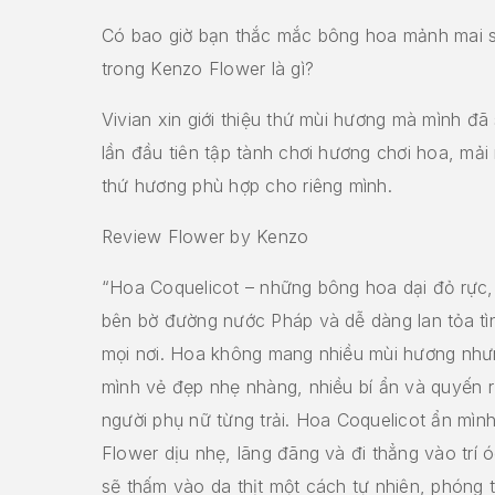
Có bao giờ bạn thắc mắc bông hoa mảnh mai 
trong Kenzo Flower là gì?
Vivian xin giới thiệu thứ mùi hương mà mình đã
lần đầu tiên tập tành chơi hương chơi hoa, mải
thứ hương phù hợp cho riêng mình.
Review Flower by Kenzo
“Hoa Coquelicot – những bông hoa dại đỏ rự
bên bờ đường nước Pháp và dễ dàng lan tỏa tì
mọi nơi. Hoa không mang nhiều mùi hương như
mình vẻ đẹp nhẹ nhàng, nhiều bí ẩn và quyến 
người phụ nữ từng trải. Hoa Coquelicot ẩn mìn
Flower dịu nhẹ, lãng đãng và đi thẳng vào trí 
sẽ thấm vào da thịt một cách tự nhiên, phóng t