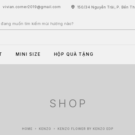
vivian.corner2019@gmail.com
150/34 Nguyễn Trãi, P. Bến T
T
MINI SIZE
HỘP QUÀ TẶNG
SHOP
HOME
KENZO
KENZO FLOWER BY KENZO EDP