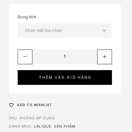
Dung tích
THÊM VÀO GIỎ HÀNG
ADD TO WISHLIST
SKU:
KHÔNG ÁP DỤNG
DANH MỤC:
LALIQUE
,
SẢN PHẨM