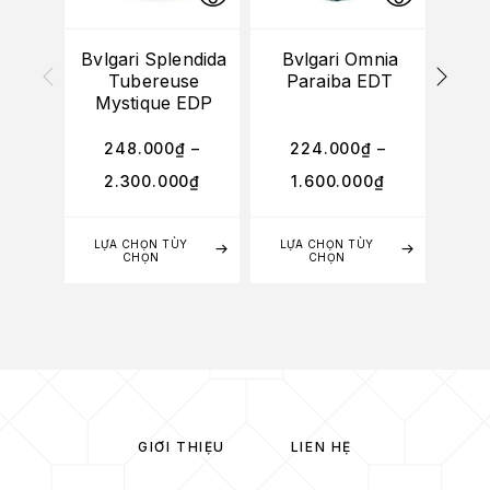
Bvlgari Splendida
Bvlgari Omnia
Ser
Tubereuse
Paraiba EDT
Fi
Mystique EDP
248.000
₫
–
224.000
₫
–
4
2.300.000
₫
1.600.000
₫
3
LỰA CHỌN TÙY
LỰA CHỌN TÙY
LỰA
CHỌN
CHỌN
GIỚI THIỆU
LIÊN HỆ