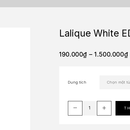
Lalique White 
190.000
₫
–
1.500.000
₫
Dung tích
T