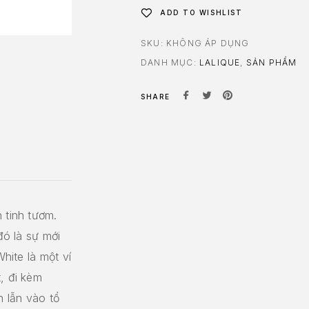
ADD TO WISHLIST
SKU:
KHÔNG ÁP DỤNG
DANH MỤC:
LALIQUE
,
SẢN PHẨM
SHARE
 tinh tươm.
đó là sự mới
White là một ví
, đi kèm
 lẫn vào tổ