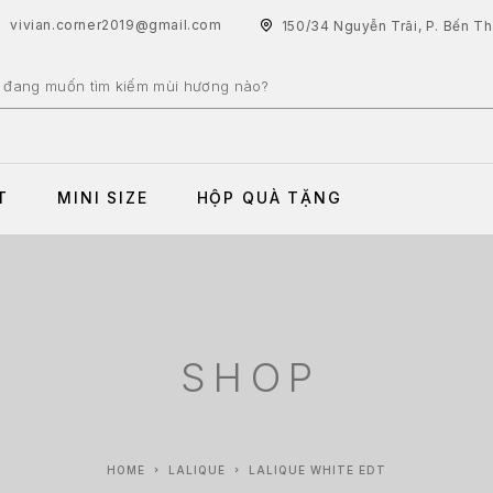
vivian.corner2019@gmail.com
150/34 Nguyễn Trãi, P. Bến T
T
MINI SIZE
HỘP QUÀ TẶNG
SHOP
HOME
LALIQUE
LALIQUE WHITE EDT