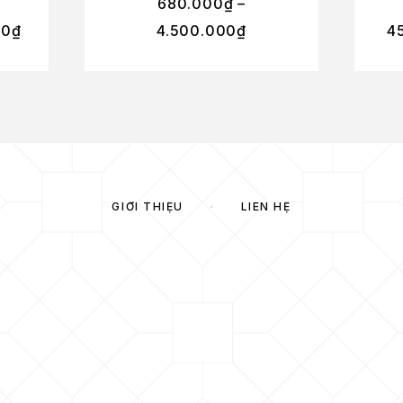
680.000
₫
–
00
₫
4.500.000
₫
4
GIỚI THIỆU
LIÊN HỆ