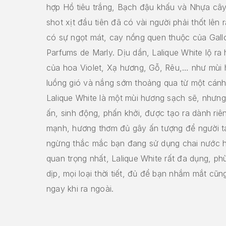
hợp Hồ tiêu trắng, Bạch đậu khấu và Nhựa cây
shot xịt đầu tiên đã có vài người phải thốt lên
có sự ngọt mát, cay nồng quen thuộc của Gal
Parfums de Marly. Dịu dần, Lalique White lộ r
của hoa Violet, Xạ hương, Gỗ, Rêu,… như mùi
luồng gió và nắng sớm thoảng qua từ một cánh
Lalique White là một mùi hương sạch sẽ, nhưn
ấn, sinh động, phấn khởi, được tạo ra dành riê
mạnh, hương thơm đủ gây ấn tượng để người t
ngừng thắc mắc bạn đang sử dụng chai nước 
quan trọng nhất, Lalique White rất đa dụng, ph
dịp, mọi loại thời tiết, đủ để bạn nhắm mắt cũ
ngay khi ra ngoài.