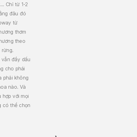
… Chỉ từ 1-2
 rằng đâu đó
loway từ
a hương thơm
 hương theo
 rừng.
g vẫn đầy dấu
ng cho phái
a phải không
hoa nào. Và
ù hợp với mọi
ng có thể chọn