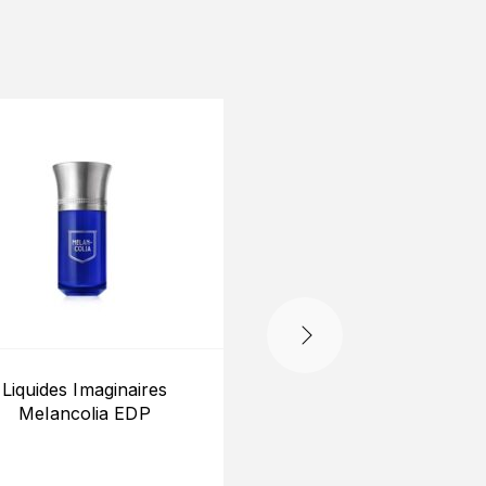
-10%
Liquides Imaginaires
Serge Lutens La Fille
Melancolia EDP
Berlin EDP