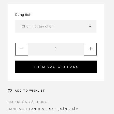
Dung tích
THÊM VÀO GIỎ HÀNG
ADD TO WISHLIST
SKU:
KHÔNG ÁP DỤNG
DANH MỤC:
LANCOME
,
SALE
,
SẢN PHẨM