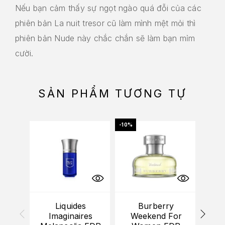
Nếu bạn cảm thấy sự ngọt ngào quá đỗi của các
phiên bản La nuit tresor cũ làm mình mệt mỏi thì
phiên bản Nude này chắc chắn sẽ làm bạn mỉm
cười.
SẢN PHẨM TƯƠNG TỰ
-10%
-10%
Liquides
Burberry
Ser
Imaginaires
Weekend For
Fi