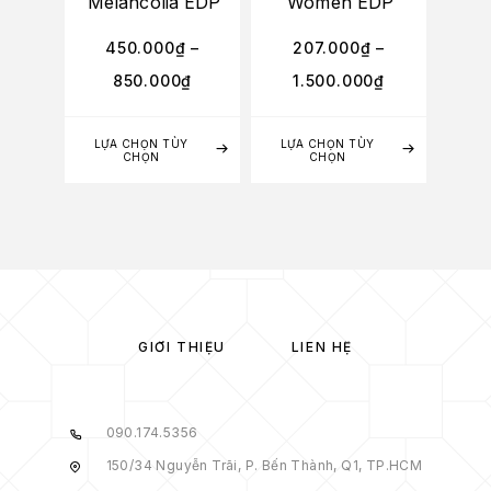
Melancolia EDP
Women EDP
450.000
₫
–
207.000
₫
–
4
850.000
₫
1.500.000
₫
3
LỰA CHỌN TÙY
LỰA CHỌN TÙY
LỰA
CHỌN
CHỌN
GIỚI THIỆU
LIÊN HỆ
090.174.5356
150/34 Nguyễn Trãi, P. Bến Thành, Q1, TP.HCM