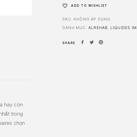
ADD TO WISHLIST
SKU:
KHÔNG ÁP DỤNG
DANH MỤC:
ALREHAB
,
LIQUIDES I
SHARE
 vua hay còn
nhất trong
naires chọn