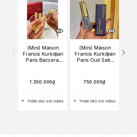
(Mini) Maison
(Mini) Maison
Mai
Francis Kurkdjian
Francis Kurkdjian
Kur
Paris Baccarat
Paris Oud Satin
Ge
Rouge 540
Mood EDP 5ml
Extrait De
6
Parfum 11ml
1.350.000
₫
750.000
₫
4
(UNBOX)
LỰA
THÊM VÀO GIỎ HÀNG
THÊM VÀO GIỎ HÀNG