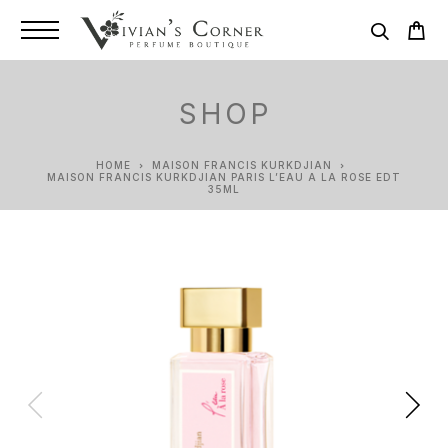
SHOP
HOME
MAISON FRANCIS KURKDJIAN
MAISON FRANCIS KURKDJIAN PARIS L’EAU A LA ROSE EDT
35ML