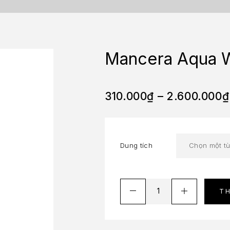
Mancera Aqua 
310.000
₫
–
2.600.000
₫
Dung tích
T