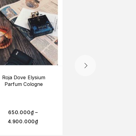
Roja Dove Elysium
Giorgio Armani Arm
Parfum Cologne
Code Profumo Parf
Pour Homme
650.000
₫
–
290.000
₫
–
4.900.000
₫
2.300.000
₫