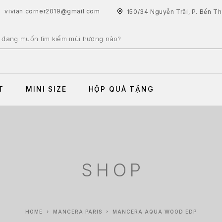
vivian.corner2019@gmail.com
150/34 Nguyễn Trãi, P. Bến T
T
MINI SIZE
HỘP QUÀ TẶNG
SHOP
HOME
MANCERA PARIS
MANCERA AQUA WOOD EDP