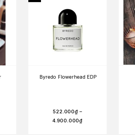
r
Byredo Flowerhead EDP
522.000
₫
–
4.900.000
₫