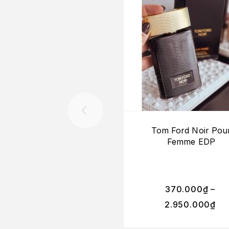
Tom Ford Noir Pou
Femme EDP
370.000
₫
–
2.950.000
₫