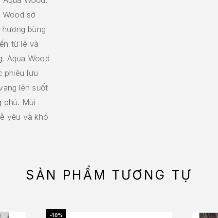
a Wood sở
i hương bùng
ến từ lê và
ng. Aqua Wood
 phiêu lưu
vang lên suốt
 phú. Mùi
dễ yêu và khó
SẢN PHẨM TƯƠNG TỰ
-10%