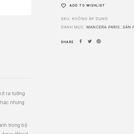
ADD TO WISHLIST
SKU:
KHÔNG ÁP DỤNG
DANH MỤC:
MANCERA PARIS
,
SẢN 
SHARE
ịt ra tưởng
khác nhưng
ành trong bộ
a Aqua Wood.