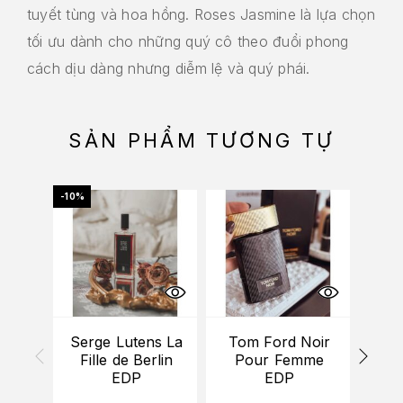
tuyết tùng và hoa hồng. Roses Jasmine là lựa chọn
tối ưu dành cho những quý cô theo đuổi phong
cách dịu dàng nhưng diễm lệ và quý phái.
SẢN PHẨM TƯƠNG TỰ
-10%
Serge Lutens La
Tom Ford Noir
Fille de Berlin
Pour Femme
TA
EDP
EDP