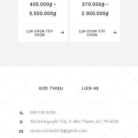
405.000
₫
–
370.000
₫
–
6
3.500.000
₫
2.950.000
₫
4
LỰA CHỌN TÙY
LỰA CHỌN TÙY
LỰA
CHỌN
CHỌN
GIỚI THIỆU
LIÊN HỆ
090.174.5356
150/34 Nguyễn Trãi, P. Bến Thành, Q1, TP.HCM
vivian.corner2019@gmail.com