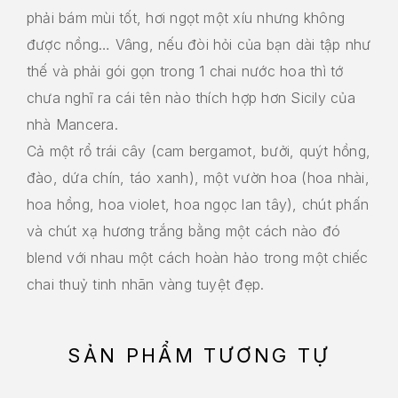
phải bám mùi tốt, hơi ngọt một xíu nhưng không
được nồng… Vâng, nếu đòi hỏi của bạn dài tập như
thế và phải gói gọn trong 1 chai nước hoa thì tớ
chưa nghĩ ra cái tên nào thích hợp hơn Sicily của
nhà Mancera.
Cả một rổ trái cây (cam bergamot, bưởi, quýt hồng,
đào, dứa chín, táo xanh), một vườn hoa (hoa nhài,
hoa hồng, hoa violet, hoa ngọc lan tây), chút phấn
và chút xạ hương trắng bằng một cách nào đó
blend với nhau một cách hoàn hảo trong một chiếc
chai thuỷ tinh nhãn vàng tuyệt đẹp.
SẢN PHẨM TƯƠNG TỰ