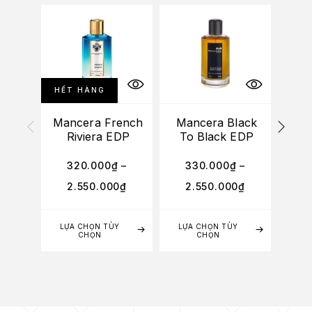
HẾT HÀNG
HẾT
Mancera French
Mancera Black
Man
Riviera EDP
To Black EDP
D’
320.000
₫
–
330.000
₫
–
2
2.550.000
₫
2.550.000
₫
2
LỰA CHỌN TÙY
LỰA CHỌN TÙY
CHỌN
CHỌN