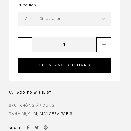
Dung tích
THÊM VÀO GIỎ HÀNG
ADD TO WISHLIST
SKU:
KHÔNG ÁP DỤNG
DANH MỤC:
M
,
MANCERA PARIS
SHARE