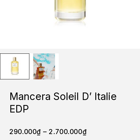
Mancera Soleil D’ Italie
EDP
290.000
₫
–
2.700.000
₫