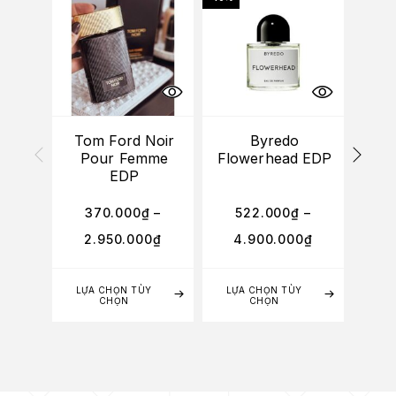
Tom Ford Noir
Byredo
Pour Femme
Flowerhead EDP
Ely
EDP
370.000
₫
–
522.000
₫
–
6
2.950.000
₫
4.900.000
₫
4
LỰA CHỌN TÙY
LỰA CHỌN TÙY
LỰA
CHỌN
CHỌN