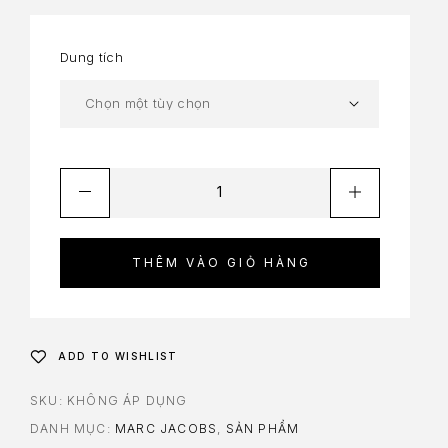
Dung tích
THÊM VÀO GIỎ HÀNG
ADD TO WISHLIST
SKU:
KHÔNG ÁP DỤNG
DANH MỤC:
MARC JACOBS
,
SẢN PHẨM