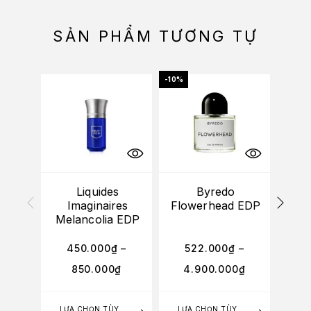
SẢN PHẨM TƯƠNG TỰ
-10%
HẾT
Liquides
Byredo
(M
Imaginaires
Flowerhead EDP
Ro
Melancolia EDP
he
450.000
₫
–
522.000
₫
–
850.000
₫
4.900.000
₫
LỰA CHỌN TÙY
LỰA CHỌN TÙY