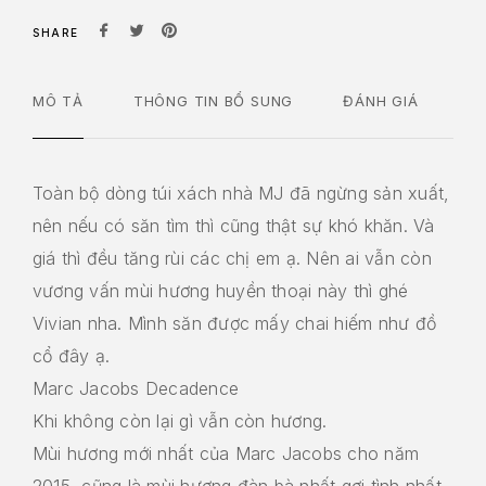
SHARE
MÔ TẢ
THÔNG TIN BỔ SUNG
ĐÁNH GIÁ
Toàn bộ dòng túi xách nhà MJ đã ngừng sản xuất,
nên nếu có săn tìm thì cũng thật sự khó khăn. Và
giá thì đều tăng rùi các chị em ạ. Nên ai vẫn còn
vương vấn mùi hương huyền thoại này thì ghé
Vivian nha. Mình săn được mấy chai hiếm như đồ
cổ đây ạ.
Marc Jacobs Decadence
Khi không còn lại gì vẫn còn hương.
Mùi hương mới nhất của Marc Jacobs cho năm
2015, cũng là mùi hương đàn bà nhất gợi tình nhất.