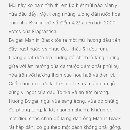
Mùi này ko nam tính thì em ko biết mùi nào Manly
nữa đâu đấy. Một trong những tượng đài nước hoa
nam nhà Bvlgari với số điểm 4,2/5 trên hơn 2000
votes của Fragrantica.
Bvlgari Man in Black tỏa ra một mùi hương đầu tiên
đầy ngọt ngào vs nhục đậu khấu & rượu rum.
Phảng phất dưới lớp hương đó chính là tầng hương
giữa với âm hưởng của da thuộc đậm chất phủi bụi
hòa trộn với hương thơm của hoa huệ và diên vĩ.
Cuối cùng còn lưu lại trên da là sự ấm áp của gỗ
cùng vị ngọt của đậu Tonka và an tức hương.
Hương Bvlgari ngửi vừa sang trọng, vừa có chút gì
đó phóng túng, lả lơi, ngông nghênh. Nhưng có
một điều chắc chắn đó là ng đàn ông Man in Black
rất hấp dẫn, có gu theo một cách không phải gồng.