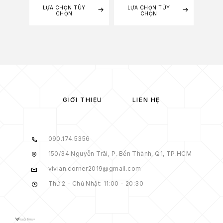
LỰA CHỌN TÙY
LỰA CHỌN TÙY
TH
CHỌN
CHỌN
GIỚI THIỆU
LIÊN HỆ
090.174.5356
150/34 Nguyễn Trãi, P. Bến Thành, Q1, TP.HCM
vivian.corner2019@gmail.com
Thứ 2 - Chủ Nhật: 11:00 - 20:30