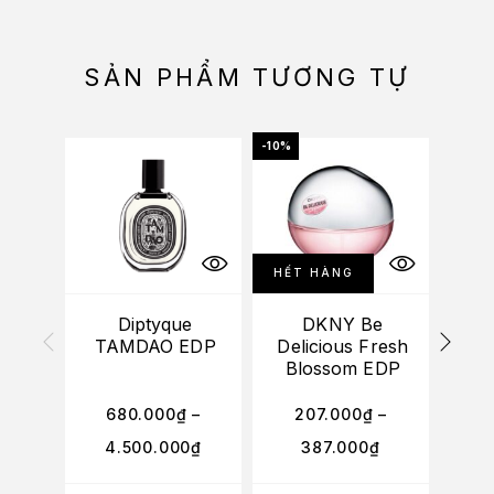
SẢN PHẨM TƯƠNG TỰ
-10%
HẾT HÀNG
Diptyque
DKNY Be
(M
TAMDAO EDP
Delicious Fresh
Ro
Blossom EDP
he
680.000
₫
–
207.000
₫
–
4.500.000
₫
387.000
₫