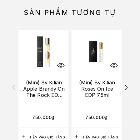
SẢN PHẨM TƯƠNG TỰ
HẾT
(Mini) By Kilian
(Mini) By Kilian
Se
Apple Brandy On
Roses On Ice
An
The Rock EDP
EDP 7.5ml
Th
7.5ml
750.000
₫
750.000
₫
4
THÊM VÀO GIỎ HÀNG
THÊM VÀO GIỎ HÀNG