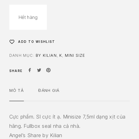
Hết hàng
ADD TO WISHLIST
DANH MỤC:
BY KILIAN
,
K
,
MINI SIZE
SHARE
MÔ TẢ
ĐÁNH GIÁ
Cực phẩm. Sl cực ít ạ. Minisize 7,5ml dạng xịt của
hãng. Fullbox seal nha cả nhà.
Angel’s Share by Kilian