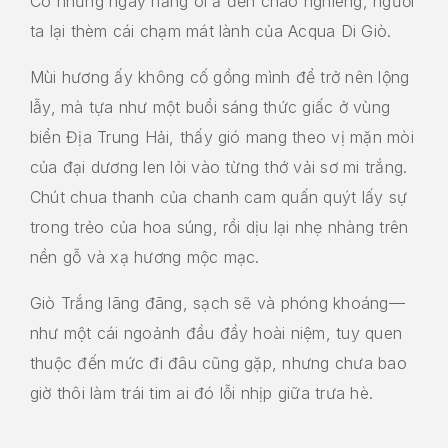
Có những ngày nắng oi ả đến chao nghiêng, người
ta lại thèm cái chạm mát lành của Acqua Di Giò.
Mùi hương ấy không cố gồng mình để trở nên lộng
lẫy, mà tựa như một buổi sáng thức giấc ở vùng
biển Địa Trung Hải, thấy gió mang theo vị mặn mòi
của đại dương len lỏi vào từng thớ vải sơ mi trắng.
Chút chua thanh của chanh cam quấn quýt lấy sự
trong trẻo của hoa súng, rồi dịu lại nhẹ nhàng trên
nền gỗ và xạ hương mộc mạc.
Giò Trắng lãng đãng, sạch sẽ và phóng khoáng—
như một cái ngoảnh đầu đầy hoài niệm, tuy quen
thuộc đến mức đi đâu cũng gặp, nhưng chưa bao
giờ thôi làm trái tim ai đó lỗi nhịp giữa trưa hè.