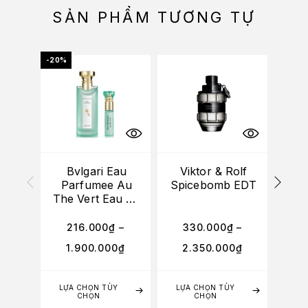
SẢN PHẨM TƯƠNG TỰ
-20%
-20%
Bvlgari Eau
Viktor & Rolf
Bv
Parfumee Au
Spicebomb EDT
Go
The Vert Eau De
Cologne
216.000
₫
–
330.000
₫
–
2
1.900.000
₫
2.350.000
₫
1
LỰA CHỌN TÙY
LỰA CHỌN TÙY
LỰA
CHỌN
CHỌN