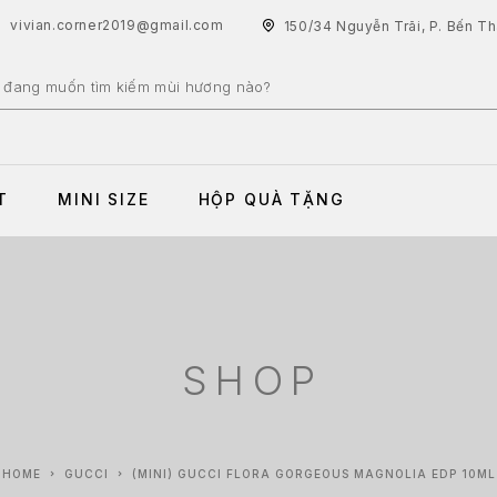
vivian.corner2019@gmail.com
150/34 Nguyễn Trãi, P. Bến T
T
MINI SIZE
HỘP QUÀ TẶNG
SHOP
HOME
GUCCI
(MINI) GUCCI FLORA GORGEOUS MAGNOLIA EDP 10ML