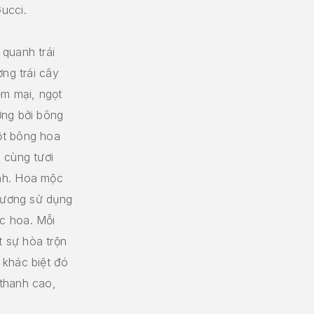
ucci.
quanh trái
ơng trái cây
ềm mại, ngọt
ợng bởi bông
ột bông hoa
 cùng tươi
nh. Hoa mộc
 hương sử dụng
c hoa. Mỗi
 sự hòa trộn
 khác biệt đó
thanh cao,