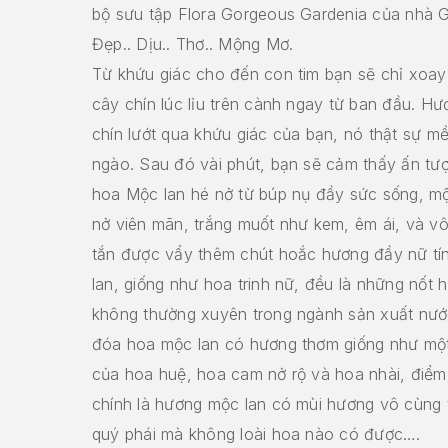
bộ sưu tập Flora Gorgeous Gardenia của nhà G
Đẹp.. Dịu.. Thơ.. Mộng Mơ.
Từ khứu giác cho đến con tim bạn sẽ chỉ xoay 
cây chín lúc lỉu trên cành ngay từ ban đầu. Hư
chín lướt qua khứu giác của bạn, nó thật sự m
ngào. Sau đó vài phút, bạn sẽ cảm thấy ấn tư
hoa Mộc lan hé nở từ búp nụ đầy sức sống, m
nở viên mãn, trắng muốt như kem, êm ái, và vô
tắn được vẩy thêm chút hoắc hương đầy nữ tí
lan, giống như hoa trinh nữ, đều là những nốt
không thường xuyên trong ngành sản xuất nướ
đóa hoa mộc lan có hương thơm giống như một
của hoa huệ, hoa cam nở rộ và hoa nhài, điểm
chính là hương mộc lan có mùi hương vô cùng 
quý phái mà không loài hoa nào có được….