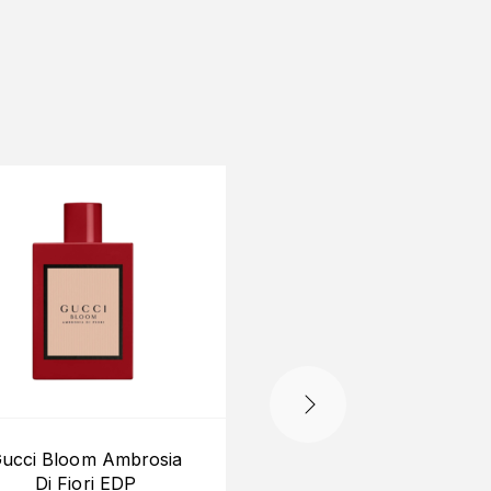
-10%
ucci Bloom Ambrosia
Set Gucci Guilty E
Di Fiori EDP
(3×7.4ml)