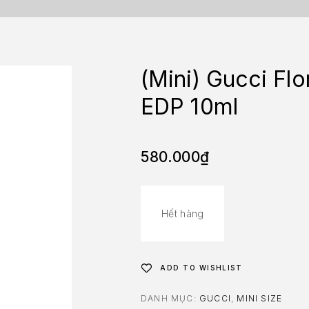
(Mini) Gucci Fl
EDP 10ml
580.000
₫
Hết hàng
ADD TO WISHLIST
DANH MỤC:
GUCCI
,
MINI SIZE