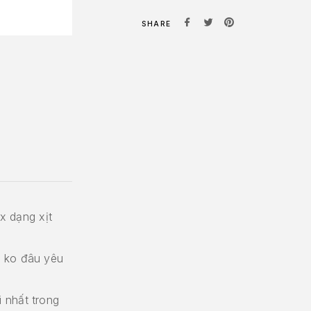
SHARE
ox dạng xịt
g ko đâu yêu
 nhất trong