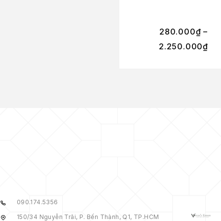
280.000
₫
–
2.250.000
₫
090.174.5356
150/34 Nguyễn Trãi, P. Bến Thành, Q1, TP.HCM