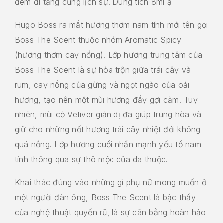
đem đi tặng cũng lịch sự. Dung tích 8ml ạ
Hugo Boss ra mắt hương thơm nam tính mới tên gọi
Boss The Scent thuộc nhóm Aromatic Spicy
(hương thơm cay nồng). Lớp hương trung tâm của
Boss The Scent là sự hòa trộn giữa trái cây và
rum, cay nồng của gừng và ngọt ngào của oải
hương, tạo nên một mùi hương đầy gợi cảm. Tuy
nhiên, mùi cỏ Vetiver giản dị đã giúp trung hòa và
giữ cho những nốt hương trái cây nhiệt đới không
quá nồng. Lớp hương cuối nhấn mạnh yếu tố nam
tính thông qua sự thô mộc của da thuộc.
Khai thác đúng vào những gì phụ nữ mong muốn ở
một người đàn ông, Boss The Scent là bậc thầy
của nghệ thuật quyến rũ, là sự cân bằng hoàn hảo