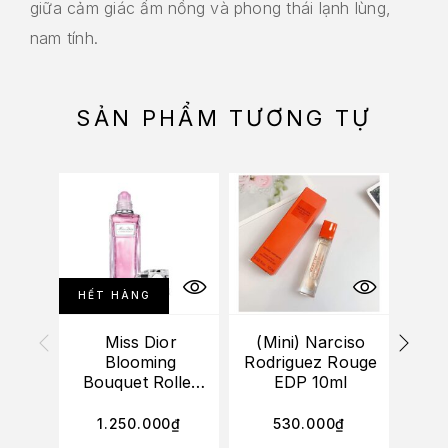
giữa cảm giác ấm nồng và phong thái lạnh lùng,
nam tính.
SẢN PHẨM TƯƠNG TỰ
HẾT HÀNG
HẾT
Miss Dior
(Mini) Narciso
(M
Blooming
Rodriguez Rouge
Ro
Bouquet Roller
EDP 10ml
he
Pearl EDT 20ml
1.250.000
₫
530.000
₫