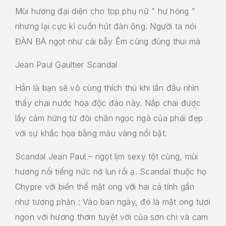
Mùi hương đại diện cho top phụ nữ ” hư hỏng ”
nhưng lại cực kì cuốn hút đàn ông. Người ta nói
ĐÀN BÀ ngọt như cái bẫy Êm cũng đúng thui mà
Jean Paul Gaultier Scandal
Hẳn là bạn sẽ vô cùng thích thú khi lần đầu nhìn
thấy chai nước hoa độc đáo này. Nắp chai được
lấy cảm hứng từ đôi chân ngọc ngà của phái đẹp
với sự khắc họa bằng màu vàng nổi bật.
Scandal Jean Paul – ngọt lịm sexy tột cùng, mùi
hương nổi tiếng nức nở lun rồi ạ. Scandal thuộc họ
Chypre với biến thể mật ong với hai cá tính gần
như tương phản : Vào ban ngày, đó là mật ong tươi
ngon với hương thơm tuyệt vời của sơn chi và cam