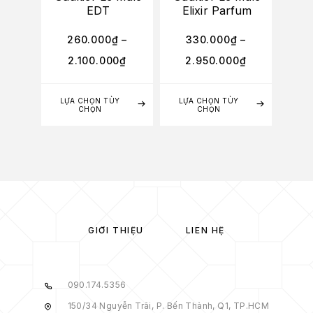
EDT
Elixir Parfum
El
10
260.000
₫
–
330.000
₫
–
2.100.000
₫
2.950.000
₫
LỰA CHỌN TÙY
LỰA CHỌN TÙY
CHỌN
CHỌN
GIỚI THIỆU
LIÊN HỆ
090.174.5356
150/34 Nguyễn Trãi, P. Bến Thành, Q1, TP.HCM