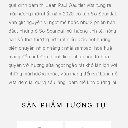
quá đình đám thì Jean Paul Gaultier vừa tung ra
mùi hương mới nhất năm 2020 có tên So Scandal.
Vẫn giữ nguyên vị ngọt mê hoặc như 2 phiên bản
đầu, nhưng ở So Scandal mùi hương tinh tế, nồng
nàn và thời thượng hơn rất nhìu. Các nốt hương
biến chuyển nhịp nhàng : nhài sambac, hoa huệ
mang đến nét đẹp thanh lịch, phúc bồn tử hòa
quyện với hương sữa ngọt ngào rất khó lẫn lộn với
những mùi hương khác, vừa mang đến sự bùng nổ
vừa đem lại dư vị sâu lắng, đam mê khó cưỡng lại.
SẢN PHẨM TƯƠNG TỰ