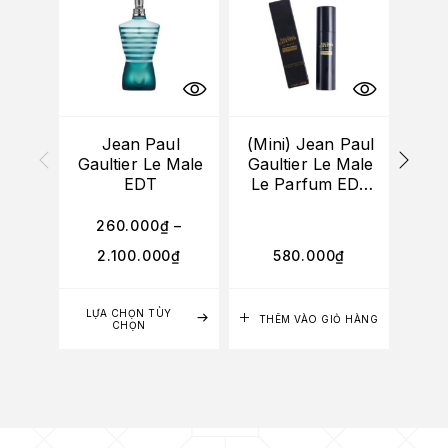
Jean Paul
(Mini) Jean Paul
Gaultier Le Male
Gaultier Le Male
Gau
EDT
Le Parfum EDP
P
Intense 10ml
E
260.000
₫
–
3
2.100.000
₫
580.000
₫
2
LỰA CHỌN TÙY
LỰA
THÊM VÀO GIỎ HÀNG
CHỌN