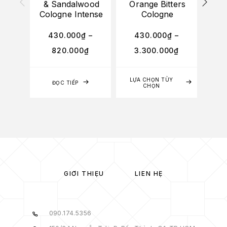
& Sandalwood
Orange Bitters
En
Cologne Intense
Cologne
Fre
430.000
₫
–
430.000
₫
–
4
820.000
₫
3.300.000
₫
3
LỰA CHỌN TÙY
LỰA
ĐỌC TIẾP
CHỌN
GIỚI THIỆU
LIÊN HỆ
090.174.5356