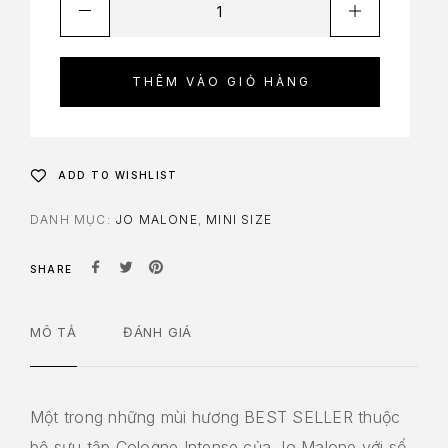
THÊM VÀO GIỎ HÀNG
ADD TO WISHLIST
DANH MỤC:
JO MALONE
,
MINI SIZE
SHARE
MÔ TẢ
ĐÁNH GIÁ
Một trong những mùi hương BEST SELLER thuộc
bộ sưu tập Cologne Intense của Jo Malone với số