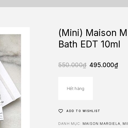
(Mini) Maison M
Bath EDT 10ml
550.000
₫
495.000
₫
Hết hàng
ADD TO WISHLIST
DANH MỤC:
MAISON MARGIELA
,
MI