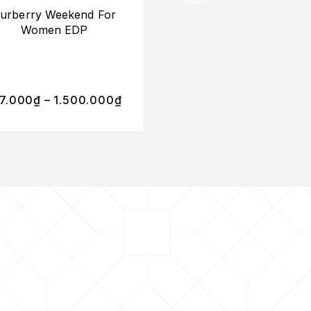
urberry Weekend For
Liquides Imaginaire
Women EDP
Sancti Eau Dela E
7.000
₫
–
1.500.000
₫
450.000
₫
–
850.0