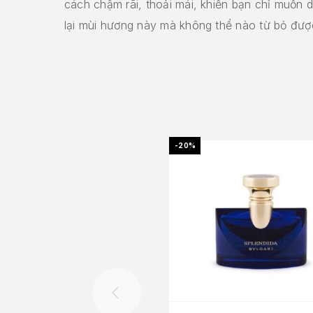
cách chậm rãi, thoải mái, khiến bạn chỉ muốn 
lại mùi hương này mà không thể nào từ bỏ đượ
-20%