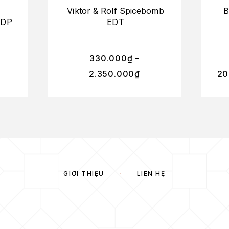
Viktor & Rolf Spicebomb
B
EDP
EDT
330.000
₫
–
2.350.000
₫
20
GIỚI THIỆU
LIÊN HỆ