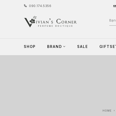
090
.
174
.
5356
SHOP
BRAND
SALE
GIFTSE
HOME