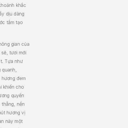
 khoảnh khắc
ầy dịu dàng
ước tắm tạo
không gian của
sẽ, tươi mới
t. Tựa như
 quanh,
i hương đem
i khiến cho
hương quyến
g thẳng, nền
út hương vị
ian này một