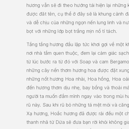
hương vẫn sẽ đi theo hướng tái hiện lại những
được đăt tên, cụ thể ở đây sẽ là khung cảnh đ
và dễ chịu của những ngọn nến lung linh và n
bọt với những lớp bọt trắng mịn nổ tí tách.
Tầng tầng hương đầu lập tức khơi gợi về một 
nơi nhà tắm quen thuộc, đem lại cảm giác sạch 
từ lúc bước ra từ đó với Soap và cam Bergamo
những cây nến thơm hương hoa được đặt xung
những nốt hương Hoa nhài, Hoa hồng, Hoa oả
đến hương thơm dịu nhẹ, bay bổng và thoải má
người ta muốn đắm mình ngay vào trong mùi 
rũ này. Sau khi rũ bỏ những tá mệt mỏi và căn
Xạ hương, Hoắc hương đã được rải đều một ch
thanh nhã từ Dừa sẽ đưa bạn rời khỏi không g