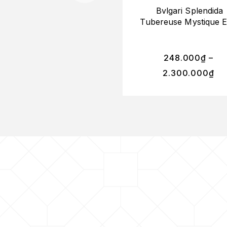
Bvlgari Splendida
Tubereuse Mystique 
248.000
₫
–
2.300.000
₫