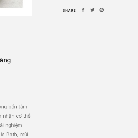
SHARE
hãng
ong bồn tắm
m nhận cơ thể
rải nghiệm
ble Bath, mùi