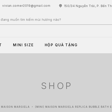
vivian.corner2019@gmail.com
150/34 Nguyễn Trãi, P. Bến T
T
MINI SIZE
HỘP QUÀ TẶNG
SHOP
MAISON MARGIELA
(MINI) MAISON MARGIELA REPLICA BUBBLE BATH 