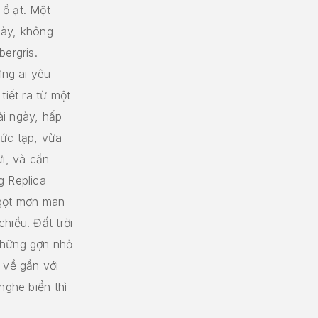
ồ ạt. Một
này, không
ergris.
ững ai yêu
tiết ra từ một
dài ngày, hấp
hức tạp, vừa
i, và cần
g Replica
ngọt mơn man
hiều. Đất trời
Những gợn nhỏ
 về gần với
nghe biển thì