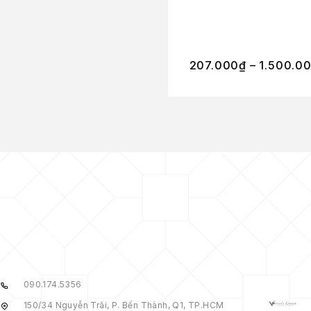
207.000
₫
–
1.500.0
090.174.5356
150/34 Nguyễn Trãi, P. Bến Thành, Q1, TP.HCM