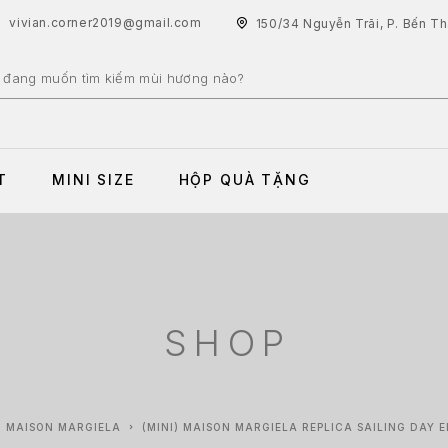
vivian.corner2019@gmail.com
150/34 Nguyễn Trãi, P. Bến T
T
MINI SIZE
HỘP QUÀ TẶNG
SHOP
MAISON MARGIELA
(MINI) MAISON MARGIELA REPLICA SAILING DAY 