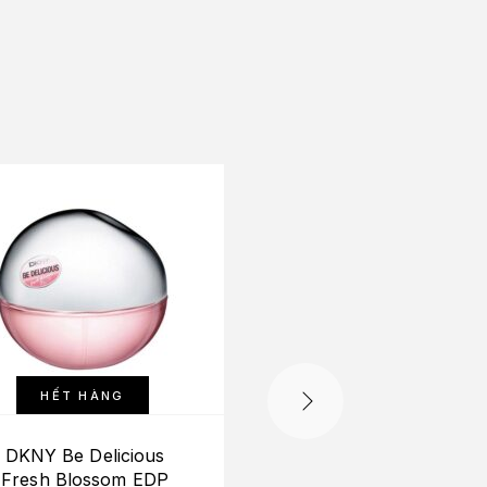
-10%
HẾT HÀNG
DKNY Be Delicious
Etat Libre d’Orange D
Fresh Blossom EDP
Get Me Wrong Baby 