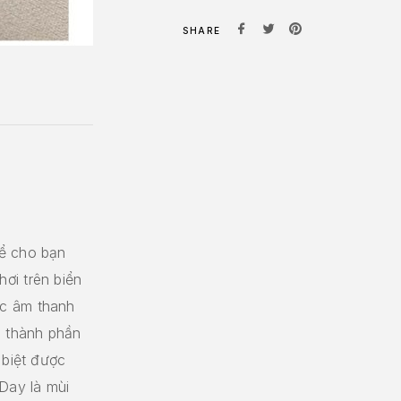
SHARE
kể cho bạn
ơi trên biển
ợc âm thanh
ó thành phần
 biệt được
 Day là mùi