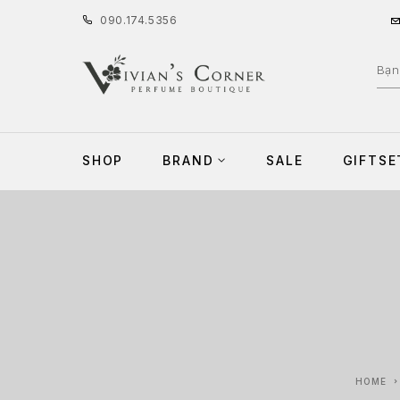
090
.
174
.
5356
SHOP
BRAND
SALE
GIFTSE
HOME