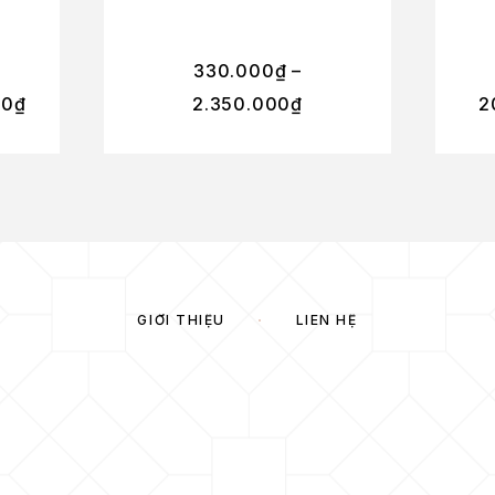
330.000
₫
–
00
₫
2.350.000
₫
2
GIỚI THIỆU
LIÊN HỆ