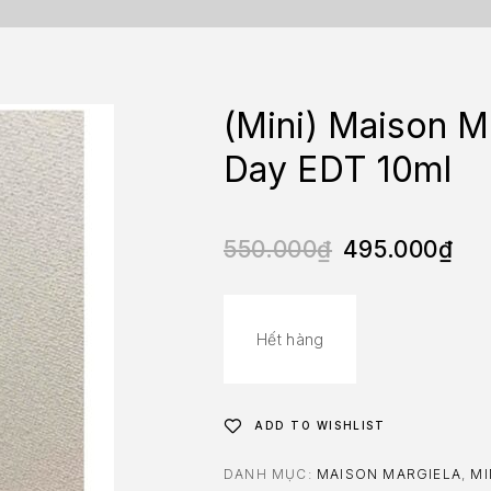
(Mini) Maison Ma
Day EDT 10ml
550.000
₫
495.000
₫
Hết hàng
ADD TO WISHLIST
DANH MỤC:
MAISON MARGIELA
,
MI