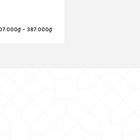
I Do EDP
07.000
₫
–
387.000
₫
315.000
₫
–
594.00