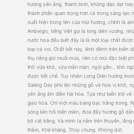
hương yên ắng, thanh bình, không dào dạt hay 
thành phần quan trọng hơn cả trong sáng tạo 
xuất hiện trong tên của mùi hương, chính là amb
Ambergis, tiếng Việt gọi là long diên vương, nh
nước hoa đều biết đây là là một loại chất được 
loại cá voi. Chất tiết này, lênh đênh trên biển 
thụ nắng gió muối mưa, nên có mùi đặc biệt p
thô vừa khô, vừa mằn mặn, ngửi gần… khó ngử
được tiết chế. Tuy nhiên Long Diên hương tron
Sailing Day phủ lên những gỗ và hoa vị khô, 
yên ắng êm đềm hài hòa. Tựa như biển trời về c
giao hòa. Chỉ một màu bàng bạc trắng trong. 
sóng liên hồi triền miên, đưa đẩy hương gỗ dần
bờ cát trắng. Và mình ta nằm trên thuyền, lắng 
thầm, Khẽ khàng. Thủy chung. Không dứt.