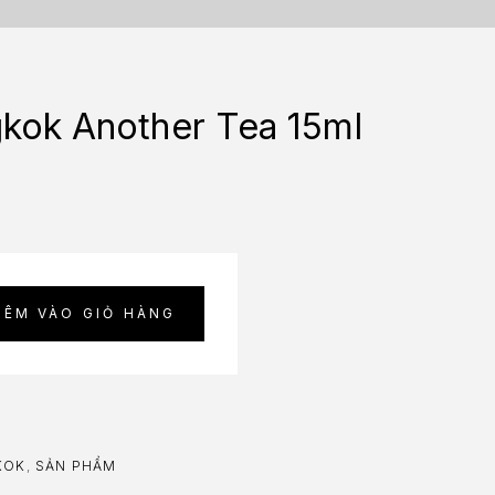
gkok Another Tea 15ml
HÊM VÀO GIỎ HÀNG
KOK
,
SẢN PHẨM