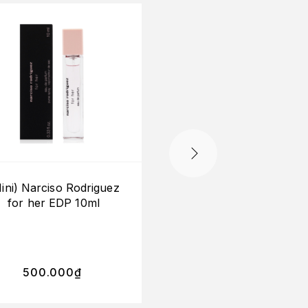
ini) Narciso Rodriguez
Viktor & Rolf Spiceb
for her EDP 10ml
EDT
330.000
₫
–
500.000
₫
2.350.000
₫