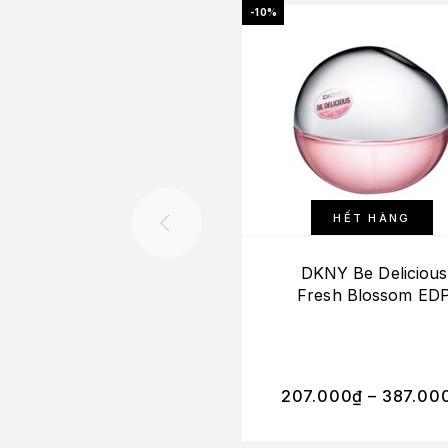
-10%
HẾT HÀNG
DKNY Be Delicious
Fresh Blossom ED
207.000
₫
–
387.00