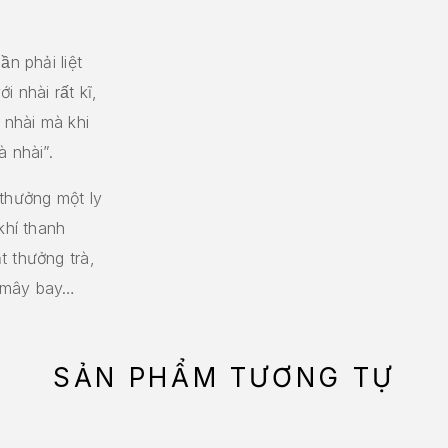
n phải liệt
i nhài rất kĩ,
̀i nhài mà khi
̀ nhài”.
hưởng một ly
 khí thanh
 thưởng trà,
ng mây bay…
SẢN PHẨM TƯƠNG TỰ