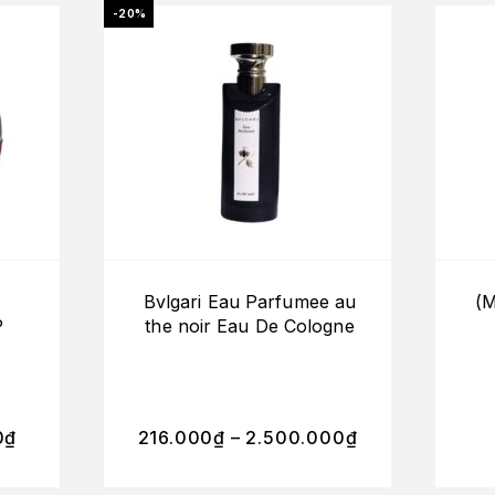
-20%
Bvlgari Eau Parfumee au
(M
P
the noir Eau De Cologne
0
₫
216.000
₫
–
2.500.000
₫