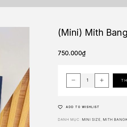
(Mini) Mith Ban
750.000
₫
T
ADD TO WISHLIST
DANH MỤC:
MINI SIZE
,
MITH BANG