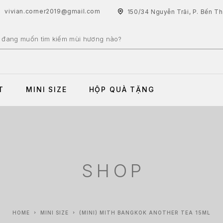
vivian.corner2019@gmail.com
150/34 Nguyễn Trãi, P. Bến T
T
MINI SIZE
HỘP QUÀ TẶNG
SHOP
HOME
MINI SIZE
(MINI) MITH BANGKOK ANOTHER TEA 15ML