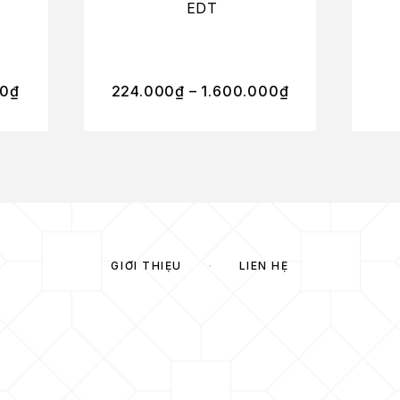
EDT
00
₫
224.000
₫
–
1.600.000
₫
GIỚI THIỆU
LIÊN HỆ