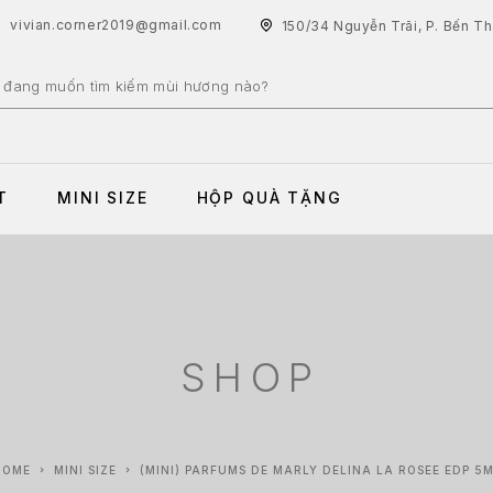
vivian.corner2019@gmail.com
150/34 Nguyễn Trãi, P. Bến T
T
MINI SIZE
HỘP QUÀ TẶNG
SHOP
HOME
MINI SIZE
(MINI) PARFUMS DE MARLY DELINA LA ROSEE EDP 5