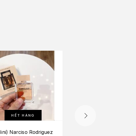
-10%
HẾT HÀNG
ini) Narciso Rodriguez
Atelier Santal Carm