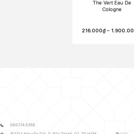
The Vert Eau De
Cologne
216.000
₫
–
1.900.0
090.174.5356
150/34 Nguyễn Trãi, P. Bến Thành, Q1, TP.HCM