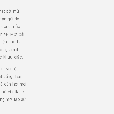
hất bởi mùi
gần gũi da
ýt cùng mẫu
 tế. Một cái
hiến cho La
ành, thanh
c khứu giác.
ạm vi một
8 tiếng. Bạn
hể cân hết mọi
hò vì sillage
ng mới tập sử