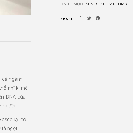
DANH MỤC:
MINI SIZE
,
PARFUMS D
SHARE
o cả ngành
hổ nhĩ kì mê
yên DNA của
 ra đời.
Rosee lại có
uá ngọt,