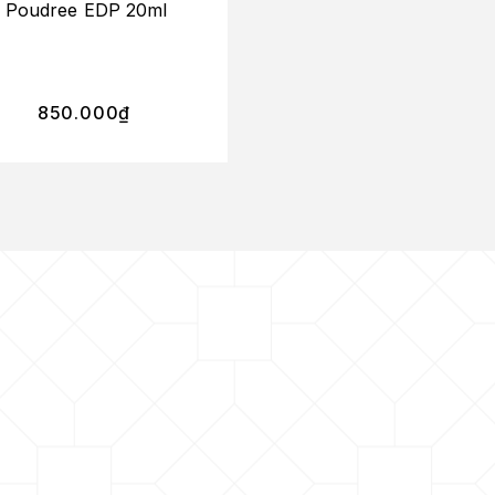
Poudree EDP 20ml
Cologne Absolue
850.000
₫
315.000
₫
–
1.485.0