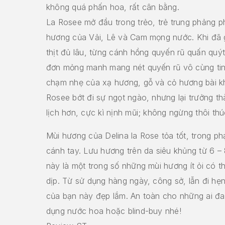
không quá phấn hoa, rất cân bằng.
La Rosee mở đầu trong trẻo, trẻ trung phảng p
hương của Vải, Lê và Cam mọng nước. Khi đã 
thịt đủ lâu, từng cánh hồng quyến rũ quấn qu
đơn mỏng manh mang nét quyến rũ vô cùng tinh
chạm nhẹ của xạ hương, gỗ và cỏ hương bài k
Rosee bớt đi sự ngọt ngào, nhưng lại trưởng th
lịch hơn, cực kì nịnh mũi; không ngừng thôi thú
Mùi hương của Delina la Rose tỏa tốt, trong ph
cánh tay. Lưu hương trên da siêu khủng từ 6 – 
này là một trong số những mùi hương ít ỏi có t
dịp. Từ sử dụng hàng ngày, công sở, lẫn đi hẹn 
của bạn này đẹp lắm. An toàn cho những ai đa
dụng nước hoa hoặc blind-buy nhé!