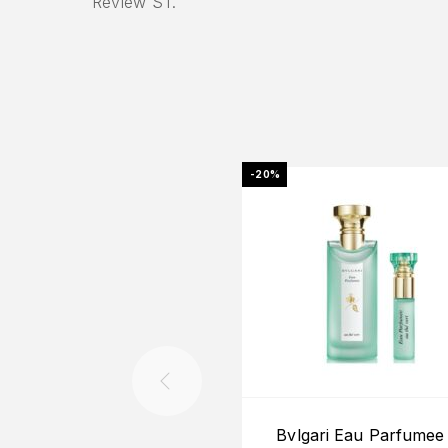
Review ST.
-20%
Bvlgari Eau Parfumee