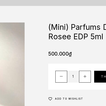
(Mini) Parfums 
Rosee EDP 5ml
500.000
₫
T
ADD TO WISHLIST