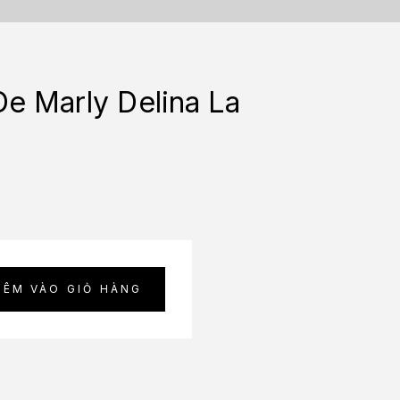
De Marly Delina La
HÊM VÀO GIỎ HÀNG