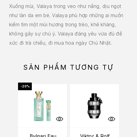
Xuống mùi, Valaya trong veo như nắng, dịu ngọt
như làn da em bé. Valaya phù hợp những ai muốn
kiếm tìm một mùi hương trong trẻo, khẽ khàng,
không gây sự chú ý. Valaya đáng yêu vừa đủ để
xức đi trà chiều, đi mua hoa ngày Chủ Nhật.
SẢN PHẨM TƯƠNG TỰ
-20%
-10%
Bvlgari Eau
Viktor & Rolf
Da