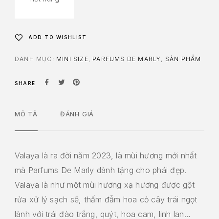
ADD TO WISHLIST
DANH MỤC:
MINI SIZE
,
PARFUMS DE MARLY
,
SẢN PHẨM
SHARE
MÔ TẢ
ĐÁNH GIÁ
Valaya là ra đời năm 2023, là mùi hương mới nhất
mà Parfums De Marly dành tặng cho phái đẹp.
Valaya là như một mùi hương xạ hương được gột
rửa xử lý sạch sẽ, thấm đẫm hoa cỏ cây trái ngọt
lành với trái đào trắng, quýt, hoa cam, linh lan…