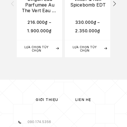
Parfumee Au
Spicebomb EDT
Wat
The Vert Eau De
E
Cologne
216.000
₫
–
330.000
₫
–
3
1.900.000
₫
2.350.000
₫
1
LỰA CHỌN TÙY
LỰA CHỌN TÙY
LỰA
CHỌN
CHỌN
GIỚI THIỆU
LIÊN HỆ
090.174.5356