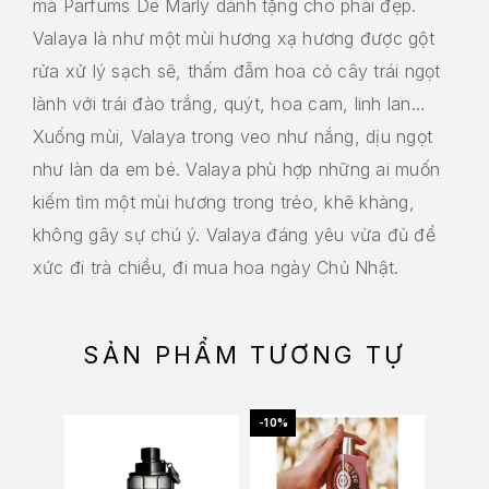
mà Parfums De Marly dành tặng cho phái đẹp.
Valaya là như một mùi hương xạ hương được gột
rửa xử lý sạch sẽ, thấm đẫm hoa cỏ cây trái ngọt
lành với trái đào trắng, quýt, hoa cam, linh lan…
Xuống mùi, Valaya trong veo như nắng, dịu ngọt
như làn da em bé. Valaya phù hợp những ai muốn
kiếm tìm một mùi hương trong trẻo, khẽ khàng,
không gây sự chú ý. Valaya đáng yêu vừa đủ để
xức đi trà chiều, đi mua hoa ngày Chủ Nhật.
SẢN PHẨM TƯƠNG TỰ
-10%
-10%