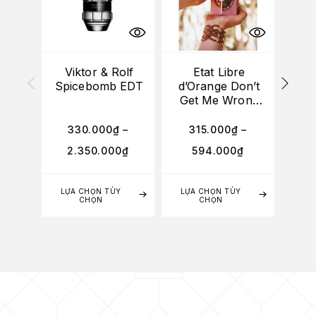
HẾT
Viktor & Rolf
Etat Libre
Spicebomb EDT
d’Orange Don’t
Del
Get Me Wrong
Bl
Baby Yes I Do
EDP
330.000
₫
–
315.000
₫
–
2
2.350.000
₫
594.000
₫
LỰA CHỌN TÙY
LỰA CHỌN TÙY
LỰA
CHỌN
CHỌN