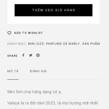
THÊM VÀO GIỎ HÀNG
ADD TO WISHLIST
DANH MỤC:
MINI SIZE
,
PARFUMS DE MARLY
,
SẢN PHẨM
SHARE
MÔ TẢ
ĐÁNH GIÁ
Mini 5ml chai hãng dạng xịt ạ.
Valaya là ra đời năm 2023, là mùi hương mới nhất