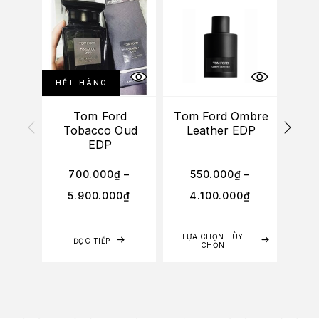
HẾT HÀNG
Tom Ford
Tom Ford Ombre
Tom
Tobacco Oud
Leather EDP
O
EDP
700.000
₫
–
550.000
₫
–
4
5.900.000
₫
4.100.000
₫
3
LỰA CHỌN TÙY
LỰA
ĐỌC TIẾP
CHỌN