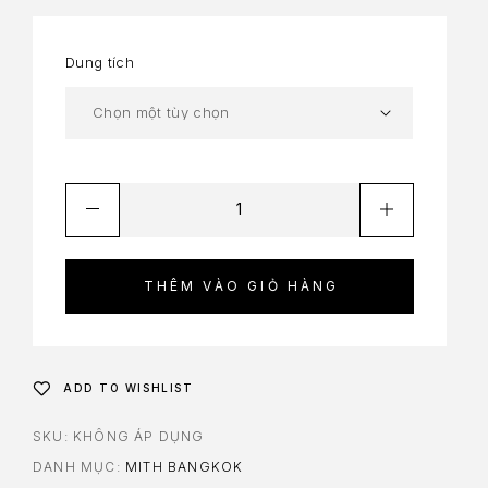
Dung tích
THÊM VÀO GIỎ HÀNG
ADD TO WISHLIST
SKU:
KHÔNG ÁP DỤNG
DANH MỤC:
MITH BANGKOK