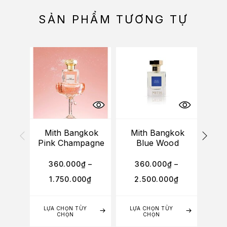
SẢN PHẨM TƯƠNG TỰ
Mith Bangkok
Mith Bangkok
Mi
Pink Champagne
Blue Wood
Cho
360.000
₫
–
360.000
₫
–
3
1.750.000
₫
2.500.000
₫
1
LỰA CHỌN TÙY
LỰA CHỌN TÙY
LỰA
CHỌN
CHỌN