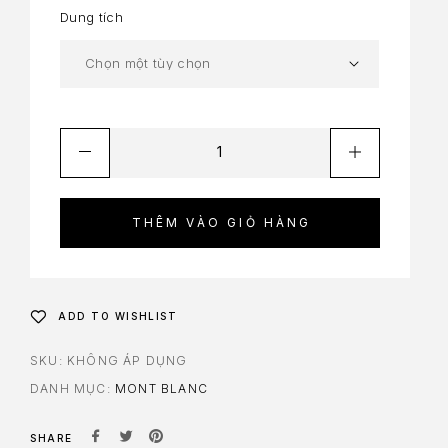
Dung tích
THÊM VÀO GIỎ HÀNG
ADD TO WISHLIST
SKU:
KHÔNG ÁP DỤNG
DANH MỤC:
MONT BLANC
SHARE