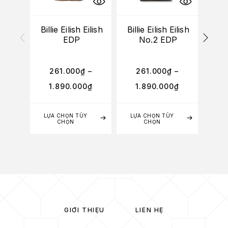
Billie Eilish Eilish
Billie Eilish Eilish
M
EDP
No.2 EDP
Expl
261.000
₫
–
261.000
₫
–
3
1.890.000
₫
1.890.000
₫
2
LỰA CHỌN TÙY
LỰA CHỌN TÙY
LỰA
CHỌN
CHỌN
GIỚI THIỆU
LIÊN HỆ