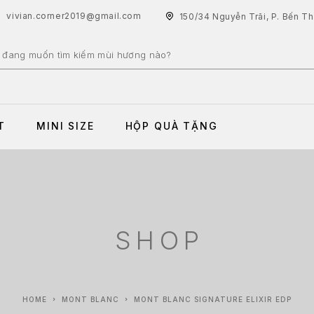
vivian.corner2019@gmail.com
150/34 Nguyễn Trãi, P. Bến T
T
MINI SIZE
HỘP QUÀ TẶNG
SHOP
HOME
MONT BLANC
MONT BLANC SIGNATURE ELIXIR EDP