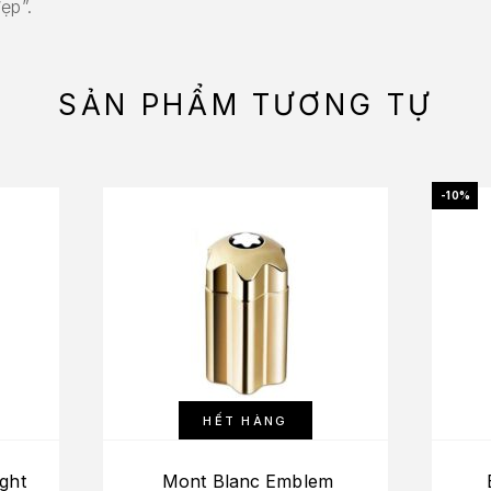
ẹp”.
SẢN PHẨM TƯƠNG TỰ
-10%
HẾT HÀNG
ght
Mont Blanc Emblem