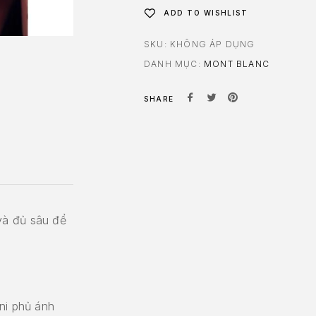
ADD TO WISHLIST
SKU:
KHÔNG ÁP DỤNG
DANH MỤC:
MONT BLANC
SHARE
và đủ sâu để
ni phủ ánh