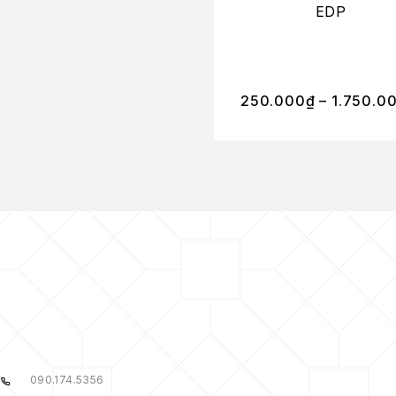
EDP
250.000
₫
–
1.750.0
090.174.5356