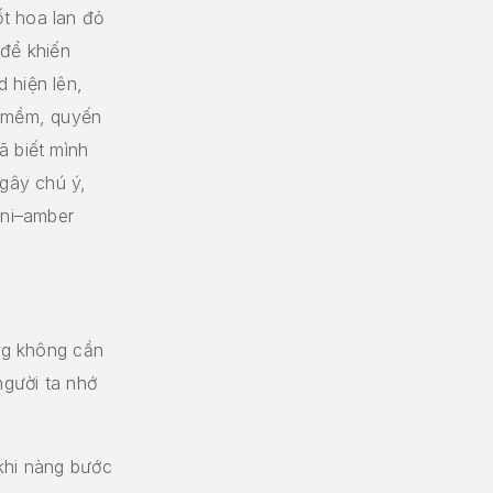
t hoa lan đỏ
 để khiến
 hiện lên,
: mềm, quyến
ã biết mình
 gây chú ý,
ani–amber
ang không cần
gười ta nhớ
khi nàng bước