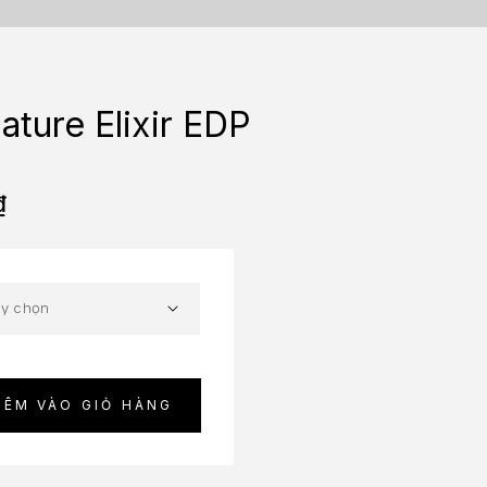
ature Elixir EDP
₫
HÊM VÀO GIỎ HÀNG