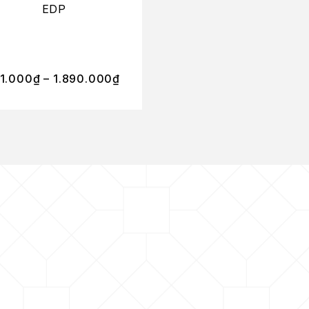
EDP
230.000
₫
–
1.000
₫
–
1.890.000
₫
1.700.000
₫