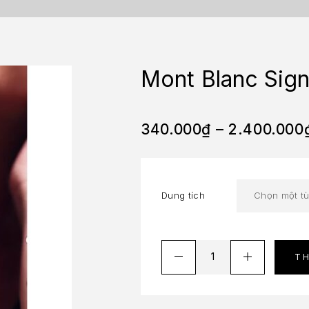
Mont Blanc Sign
340.000
₫
–
2.400.000
Dung tích
T