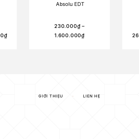
Absolu EDT
230.000
₫
–
00
₫
1.600.000
₫
26
GIỚI THIỆU
LIÊN HỆ