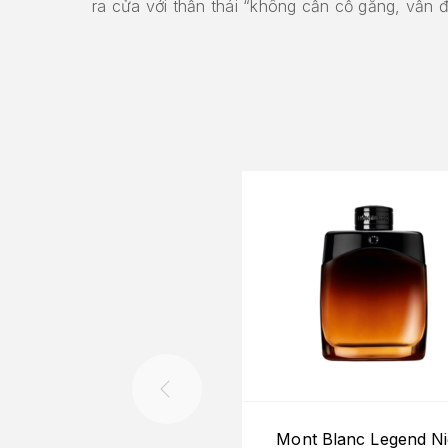
ra cửa với thần thái “không cần cố gắng, vẫn đ
Mont Blanc Legend Ni