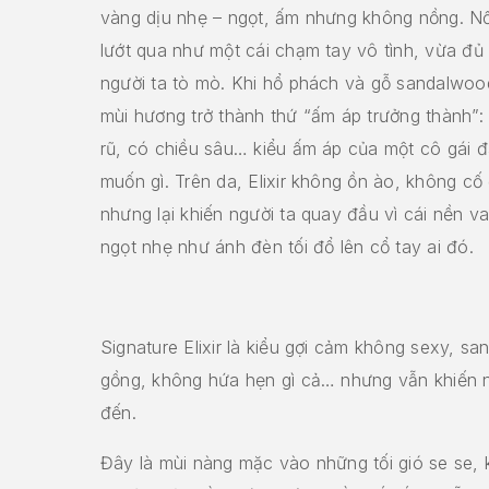
vàng dịu nhẹ – ngọt, ấm nhưng không nồng. Nố
lướt qua như một cái chạm tay vô tình, vừa đủ
người ta tò mò. Khi hổ phách và gỗ sandalwood
mùi hương trở thành thứ “ấm áp trưởng thành”
rũ, có chiều sâu… kiểu ấm áp của một cô gái đ
muốn gì. Trên da, Elixir không ồn ào, không cố
nhưng lại khiến người ta quay đầu vì cái nền v
ngọt nhẹ như ánh đèn tối đổ lên cổ tay ai đó.
Signature Elixir là kiểu gợi cảm không sexy, s
gồng, không hứa hẹn gì cả… nhưng vẫn khiến n
đến.
Đây là mùi nàng mặc vào những tối gió se se, 