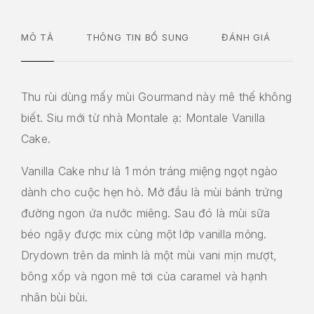
MÔ TẢ
THÔNG TIN BỔ SUNG
ĐÁNH GIÁ
Thu rùi dùng mấy mùi Gourmand này mê thế không
biết. Siu mới từ nhà Montale ạ: Montale Vanilla
Cake.
Vanilla Cake như là 1 món tráng miệng ngọt ngào
dành cho cuộc hẹn hò. Mở đầu là mùi bánh trứng
đường ngon ứa nước miêng. Sau đó là mùi sữa
béo ngậy được mix cùng một lớp vanilla mỏng.
Drydown trên da mình là một mùi vani mịn mượt,
bông xốp và ngon mê tơi của caramel và hạnh
nhân bùi bùi.