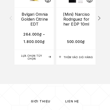
HẾT
Bvlgari Omnia
(Mini) Narciso
(M
Golden Citrine
Rodriguez for
EDT
her EDP 10ml
Po
264.000
₫
–
1.800.000
₫
500.000
₫
LỰA CHỌN TÙY
THÊM VÀO GIỎ HÀNG
CHỌN
GIỚI THIỆU
LIÊN HỆ