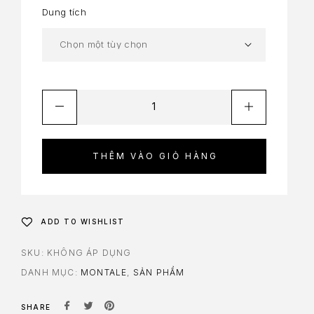
Dung tích
THÊM VÀO GIỎ HÀNG
ADD TO WISHLIST
SKU:
KHÔNG ÁP DỤNG
DANH MỤC:
MONTALE
,
SẢN PHẨM
SHARE