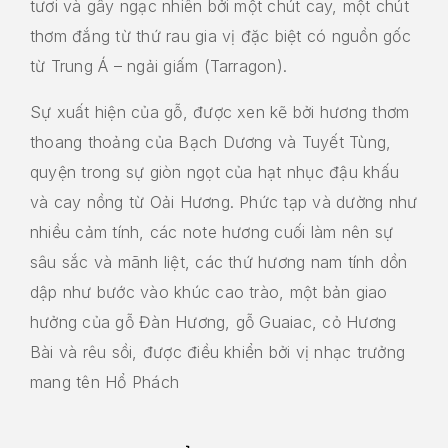
tươi và gây ngạc nhiên bởi một chút cay, một chút
thơm đắng từ thứ rau gia vị đặc biệt có nguồn gốc
từ Trung Á – ngải giấm (Tarragon).
Sự xuất hiện của gỗ, được xen kẽ bởi hương thơm
thoang thoảng của Bạch Dương và Tuyết Tùng,
quyện trong sự giòn ngọt của hạt nhục đậu khấu
và cay nồng từ Oải Hương. Phức tạp và dường như
nhiều cảm tính, các note hương cuối làm nên sự
sâu sắc và mãnh liệt, các thứ hương nam tính dồn
dập như bước vào khúc cao trào, một bản giao
hưởng của gỗ Đàn Hương, gỗ Guaiac, cỏ Hương
Bài và rêu sồi, được điều khiển bởi vị nhạc trưởng
mang tên Hổ Phách