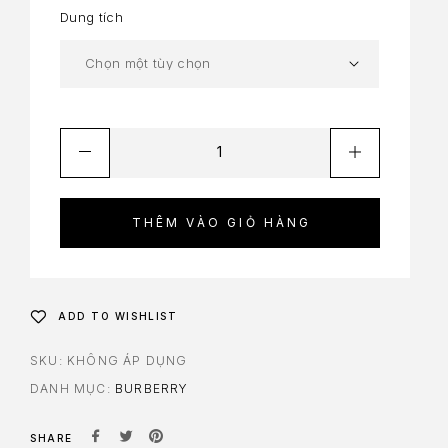
Dung tích
THÊM VÀO GIỎ HÀNG
ADD TO WISHLIST
SKU:
KHÔNG ÁP DỤNG
DANH MỤC:
BURBERRY
SHARE