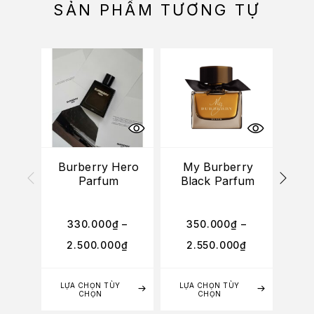
SẢN PHẨM TƯƠNG TỰ
Burberry Hero
My Burberry
Parfum
Black Parfum
Go
330.000
₫
–
350.000
₫
–
3
2.500.000
₫
2.550.000
₫
2
LỰA CHỌN TÙY
LỰA CHỌN TÙY
LỰA
CHỌN
CHỌN