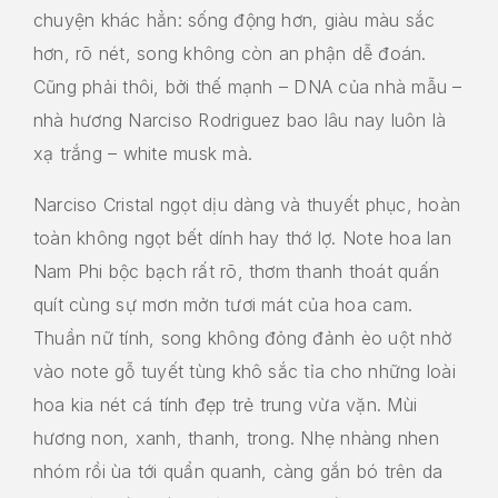
chuyện khác hẳn: sống động hơn, giàu màu sắc
hơn, rõ nét, song không còn an phận dễ đoán.
Cũng phải thôi, bởi thế mạnh – DNA của nhà mẫu –
nhà hương Narciso Rodriguez bao lâu nay luôn là
xạ trắng – white musk mà.
Narciso Cristal ngọt dịu dàng và thuyết phục, hoàn
toàn không ngọt bết dính hay thớ lợ. Note hoa lan
Nam Phi bộc bạch rất rõ, thơm thanh thoát quấn
quít cùng sự mơn mởn tươi mát của hoa cam.
Thuần nữ tính, song không đỏng đảnh èo uột nhờ
vào note gỗ tuyết tùng khô sắc tỉa cho những loài
hoa kia nét cá tính đẹp trẻ trung vừa vặn. Mùi
hương non, xanh, thanh, trong. Nhẹ nhàng nhen
nhóm rồi ùa tới quẩn quanh, càng gắn bó trên da