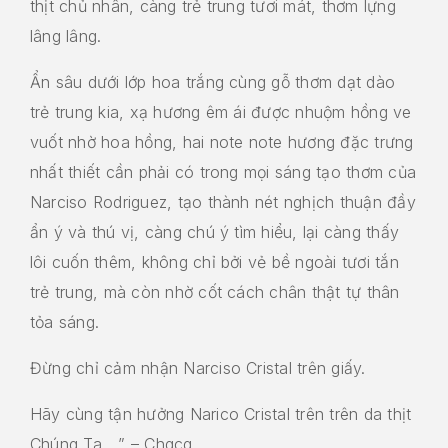
thịt chủ nhân, càng trẻ trung tươi mát, thơm lựng
lâng lâng.
Ẩn sâu dưới lớp hoa trắng cùng gỗ thơm dạt dào
trẻ trung kia, xạ hương êm ái được nhuộm hồng ve
vuốt nhờ hoa hồng, hai note note hương đặc trưng
nhất thiết cần phải có trong mọi sáng tạo thơm của
Narciso Rodriguez, tạo thành nét nghịch thuận đầy
ẩn ý và thú vị, càng chú ý tìm hiểu, lại càng thấy
lôi cuốn thêm, không chỉ bởi vẻ bề ngoài tươi tắn
trẻ trung, mà còn nhờ cốt cách chân thật tự thân
tỏa sáng.
Đừng chỉ cảm nhận Narciso Cristal trên giấy.
Hãy cùng tận hưởng Narico Cristal trên trên da thịt
Chúng Ta….” – Chqcq