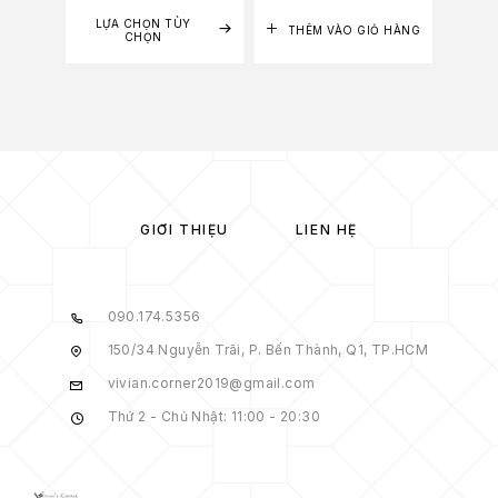
LỰA CHỌN TÙY
LỰA
THÊM VÀO GIỎ HÀNG
CHỌN
GIỚI THIỆU
LIÊN HỆ
090.174.5356
150/34 Nguyễn Trãi, P. Bến Thành, Q1, TP.HCM
vivian.corner2019@gmail.com
Thứ 2 - Chủ Nhật: 11:00 - 20:30