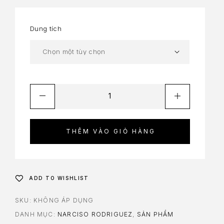
Dung tích
THÊM VÀO GIỎ HÀNG
ADD TO WISHLIST
SKU:
KHÔNG ÁP DỤNG
DANH MỤC:
NARCISO RODRIGUEZ
,
SẢN PHẨM