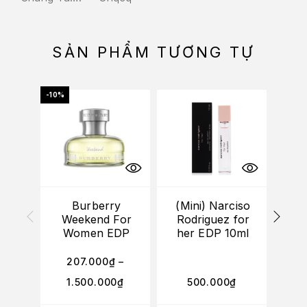
SẢN PHẨM TƯƠNG TỰ
-10%
-10%
Burberry
(Mini) Narciso
Cal
Weekend For
Rodriguez for
o
Women EDP
her EDP 10ml
207.000
₫
–
2
1.500.000
₫
500.000
₫
1