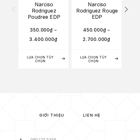
Narciso
Narciso
Rodriguez
Rodriguez Rouge
Poudree EDP
EDP
A
350.000
₫
–
450.000
₫
–
3
3.400.000
₫
2.700.000
₫
2
LỰA CHỌN TÙY
LỰA CHỌN TÙY
LỰA
CHỌN
CHỌN
GIỚI THIỆU
LIÊN HỆ
090.174.5356