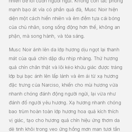
nhiên để lôi cuốn người ngửi. Không còn tác phong
mạnh bạo át vía có phần quá đà, Musc Noir hiện
diện một cách hiển nhiên và êm đềm tựa cái bóng
của chủ nhân, song sống động hơn thế, không an
phận, mà song hành, và tỏa sáng.
Musc Noir ánh lên da lớp hương dịu ngọt lại thanh
mát của quả chín dập dìu nhịp nhàng. Thứ hương
quả chín chân thật và lôi kéo khứu giác được tráng
lớp bụi bạc ánh lên lấp lánh và êm ái từ xạ hương
đặc trưng của Narciso, khiến cho mùi hương vừa
nhanh chóng đánh động người ngửi, lại vừa như
đánh đố người yêu hương. Xạ hương nhanh chóng
bao trùm hoàn toàn lớp hương hoa quả kích thích
vị giác, tạo cho hương quả chín hiệu ứng thơm da
dẻ tinh khôi trong veo ửng hồng mơn man tươi tắn