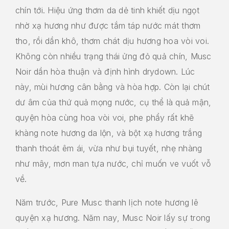
chín tới. Hiệu ứng thơm da dẻ tinh khiết dịu ngọt
nhờ xạ hương như được tắm táp nước mát thơm
tho, rồi dần khô, thơm chát dịu hương hoa vòi voi.
Không còn nhiều trạng thái ửng đỏ quả chín, Musc
Noir dần hòa thuận và định hình drydown. Lúc
này, mùi hương cân bằng và hòa hợp. Còn lại chút
dư âm của thứ quả mọng nước, cụ thể là quả mận,
quyện hòa cùng hoa vòi voi, phe phẩy rất khẽ
khàng note hương da lộn, và bột xạ hương trắng
thanh thoát êm ái, vừa như bụi tuyết, nhẹ nhàng
như mây, mơn man tựa nước, chỉ muốn ve vuốt vỗ
về.
Năm trước, Pure Musc thanh lịch note hương lê
quyện xạ hương. Năm nay, Musc Noir lấy sự trong