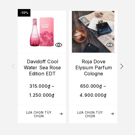
-10%
Davidoff Cool
Roja Dove
Water Sea Rose
Elysium Parfum
G
Edition EDT
Cologne
S
315.000
₫
–
650.000
₫
–
4
1.250.000
₫
4.900.000
₫
2
LỰA CHỌN TÙY
LỰA CHỌN TÙY
LỰA
CHỌN
CHỌN