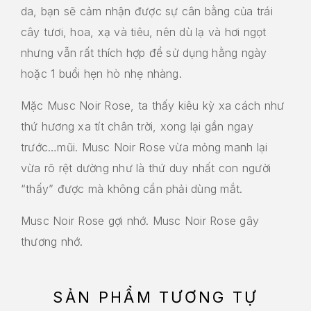
da, bạn sẽ cảm nhận được sự cân bằng của trái
cây tươi, hoa, xạ và tiêu, nên dù lạ và hơi ngọt
nhưng vẫn rất thích hợp để sử dụng hằng ngày
hoặc 1 buổi hẹn hò nhẹ nhàng.
Mặc Musc Noir Rose, ta thấy kiêu kỳ xa cách như
thứ hương xa tít chân trời, xong lại gần ngay
trước…mũi. Musc Noir Rose vừa mỏng manh lại
vừa rõ rệt dường như là thứ duy nhất con người
“thấy” được mà không cần phải dùng mắt.
Musc Noir Rose gợi nhớ. Musc Noir Rose gây
thương nhớ.
SẢN PHẨM TƯƠNG TỰ