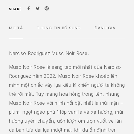
SHARE
MÔ TẢ
THÔNG TIN BỔ SUNG
ĐÁNH GIÁ
Narciso Rodriguez Musc Noir Rose.
Musc Noir Rose là sáng tạo mới nhất của Narciso
Rodriguez năm 2022. Musc Noir Rose khoác lên
mình một chiếc váy lụa kiêu kì khiến người ta không
thể rời mắt. Tuy mang hoa hồng trong tên, nhưng
Musc Noir Rose với mình nổi bật nhất là mùi mận –
plum, ngọt ngào phủ 1 lớp vanilla và xạ hương, mùi
hương uyển chuyển, uốn lượn ôm trọn vuốt ve làn
da bạn tựa dải lụa mượt mà. Khi đã ổn định trên