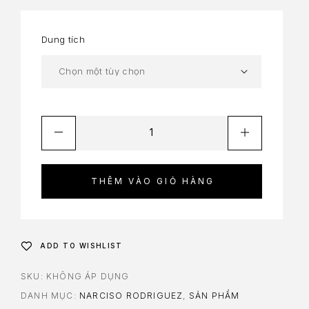
Dung tích
THÊM VÀO GIỎ HÀNG
ADD TO WISHLIST
SKU:
KHÔNG ÁP DỤNG
DANH MỤC:
NARCISO RODRIGUEZ
,
SẢN PHẨM