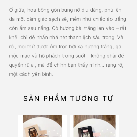
Ở giữa, hoa bông gòn bung nở dịu dàng, phủ lên
da một cảm giác sạch sẽ, mềm như chiếc áo trắng
còn ấm sau nắng. Cỏ hương bài trắng len vào – rất
khẽ, chỉ để nhấn nhá nét thanh lịch sâu trong. Và
rồi, mọi thứ được ôm trọn bởi xạ hương trắng, gỗ
mộc mạc và hổ phách trong suốt – không phải để
quyến rũ ai, mà để chính bạn thấy mình… rạng rỡ,
một cách yên bình.
SẢN PHẨM TƯƠNG TỰ