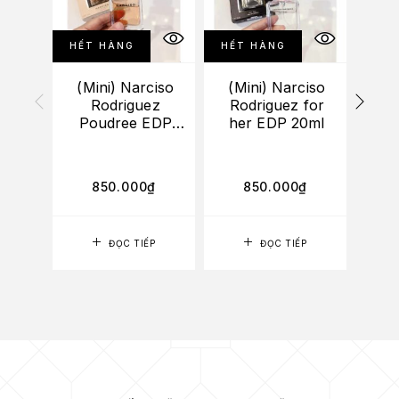
HẾT HÀNG
HẾT HÀNG
(Mini) Narciso
(Mini) Narciso
Rodriguez
Rodriguez for
Ro
Poudree EDP
her EDP 20ml
20ml
3
850.000
₫
850.000
₫
2
LỰA
ĐỌC TIẾP
ĐỌC TIẾP