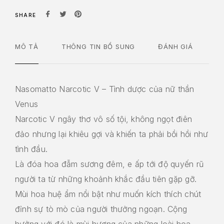
SHARE
MÔ TẢ
THÔNG TIN BỔ SUNG
ĐÁNH GIÁ
Nasomatto Narcotic V – Tình dược của nữ thần
Venus
Narcotic V ngây thơ vô số tội, không ngọt điên
đảo nhưng lại khiêu gợi và khiến ta phải bồi hồi như
tình đầu.
Là đóa hoa đẫm sương đêm, e ấp tới độ quyến rũ
người ta từ những khoảnh khắc đầu tiên gặp gỡ.
Mùi hoa huệ ẩm nổi bật như muốn kích thích chút
đỉnh sự tò mò của người thưởng ngoạn. Cộng
hưởng với đó là mùi hương của những loài hoa