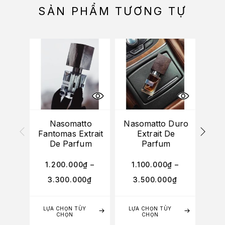
SẢN PHẨM TƯƠNG TỰ
Nasomatto
Nasomatto Duro
Naso
Fantomas Extrait
Extrait De
Mus
De Parfum
Parfum
1.200.000
₫
–
1.100.000
₫
–
1.
3.300.000
₫
3.500.000
₫
3
LỰA CHỌN TÙY
LỰA CHỌN TÙY
LỰA
CHỌN
CHỌN