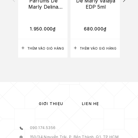
Parfums De
De Marly Valaya
P
Marly Delina
EDP 5ml
Ma
75ml
1.950.000
₫
680.000
₫
1
THÊM VÀO GIỎ HÀNG
THÊM VÀO GIỎ HÀNG
TH
GIỚI THIỆU
LIÊN HỆ
090.174.5356
150/34 Nguyễn Trãi, P. Bến Thành, Q1, TP.HCM