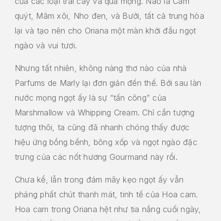
của các loại trái cây và quả mọng. Nào là Cam
quýt, Mâm xôi, Nho đen, và Bưởi, tất cả trung hòa
lại và tạo nên cho Oriana một màn khởi đầu ngọt
ngào và vui tươi.
Nhưng tất nhiên, không nàng thơ nào của nhà
Parfums de Marly lại đơn giản đến thế. Bởi sau làn
nước mọng ngọt ấy là sự “tấn công” của
Marshmallow và Whipping Cream. Chỉ cần tượng
tượng thôi, ta cũng đã nhanh chóng thấy được
hiệu ứng bồng bềnh, bông xốp và ngọt ngào đặc
trưng của các nốt hương Gourmand này rồi.
Chưa kể, lẫn trong đám mây kẹo ngọt ấy vẫn
phảng phất chút thanh mát, tinh tế của Hoa cam.
Hoa cam trong Oriana hệt như tia nắng cuối ngày,