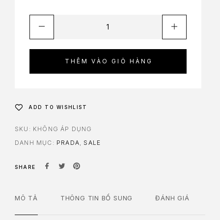
THÊM VÀO GIỎ HÀNG
ADD TO WISHLIST
SKU:
KHÔNG ÁP DỤNG
DANH MỤC:
PRADA
,
SALE
SHARE
MÔ TẢ
THÔNG TIN BỔ SUNG
ĐÁNH GIÁ