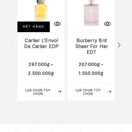
HẾT HÀNG
Cartier L’Envol
Burberry Brit
At
De Cartier EDP
Sheer For Her
EDT
Col
297.000
₫
–
207.000
₫
–
3
2.500.000
₫
1.550.000
₫
2
LỰA CHỌN TÙY
LỰA CHỌN TÙY
LỰA
CHỌN
CHỌN