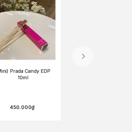
Mini) Prada Candy EDP
Prada L’homme Inte
10ml
EDP
350.000
₫
–
450.000
₫
2.700.000
₫