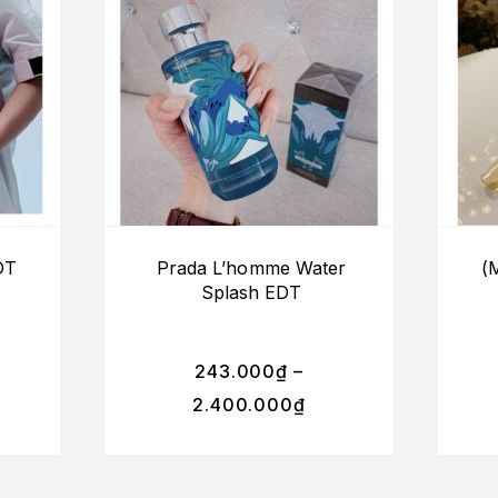
DT
Prada L’homme Water
(
Splash EDT
243.000
₫
–
2.400.000
₫