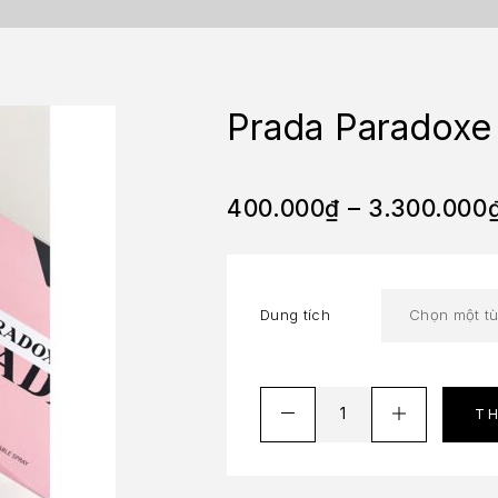
Prada Paradoxe
400.000
₫
–
3.300.000
Dung tích
T