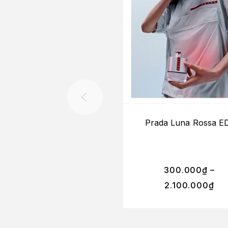
Prada Luna Rossa E
300.000
₫
–
2.100.000
₫