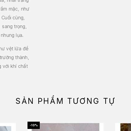
trầm mặc, như
 Cuối cùng,
 sang trọng,
 nhung lụa.
hư vệt lửa để
trưởng thành,
 với khí chất
SẢN PHẨM TƯƠNG TỰ
-10%