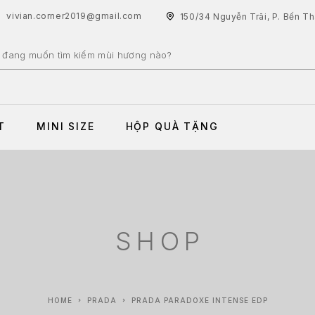
vivian.corner2019@gmail.com
150/34 Nguyễn Trãi, P. Bến T
T
MINI SIZE
HỘP QUÀ TẶNG
SHOP
HOME
PRADA
PRADA PARADOXE INTENSE EDP