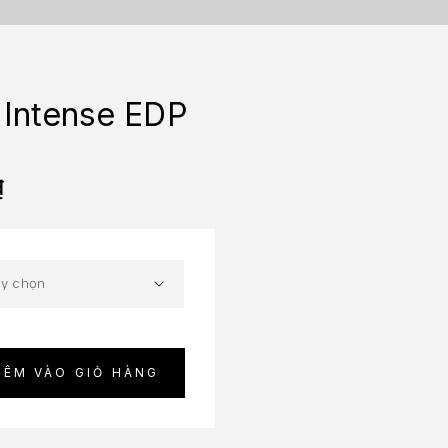
 Intense EDP
₫
HÊM VÀO GIỎ HÀNG