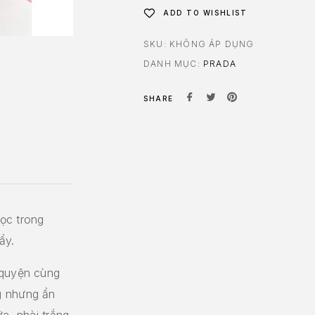
ADD TO WISHLIST
SKU:
KHÔNG ÁP DỤNG
DANH MỤC:
PRADA
SHARE
ọc trong
ẩy.
 quyện cùng
g nhưng ẩn
a, nhài trắng