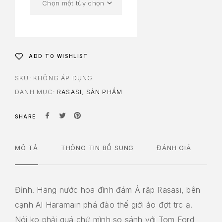
ADD TO WISHLIST
SKU:
KHÔNG ÁP DỤNG
DANH MỤC:
RASASI
,
SẢN PHẨM
SHARE
MÔ TẢ
THÔNG TIN BỔ SUNG
ĐÁNH GIÁ
Đỉnh. Hãng nước hoa đình đám Ả rập Rasasi, bên
cạnh AI Haramain phá đảo thế giới ảo đợt trc ạ.
Nói ko phải quá chứ mình so sánh với Tom Ford