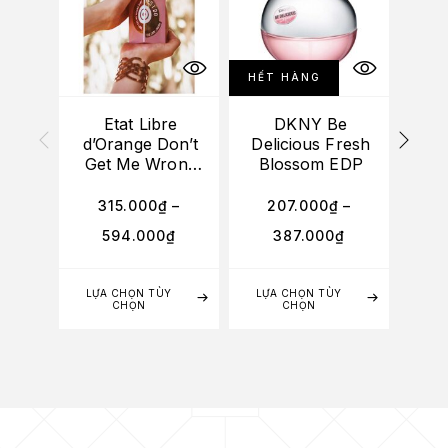
HẾT HÀNG
Etat Libre
DKNY Be
d’Orange Don’t
Delicious Fresh
TA
Get Me Wrong
Blossom EDP
Baby Yes I Do
EDP
315.000
₫
–
207.000
₫
–
6
594.000
₫
387.000
₫
4
LỰA CHỌN TÙY
LỰA CHỌN TÙY
LỰA
CHỌN
CHỌN