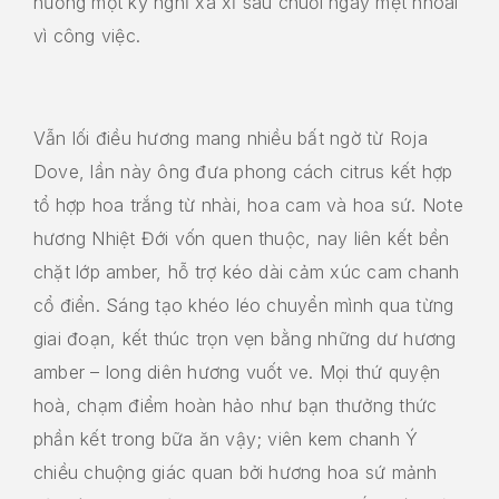
hưởng một kỳ nghỉ xa xỉ sau chuỗi ngày mệt nhoài
vì công việc.
Vẫn lối điều hương mang nhiều bất ngờ từ Roja
Dove, lần này ông đưa phong cách citrus kết hợp
tổ hợp hoa trắng từ nhài, hoa cam và hoa sứ. Note
hương Nhiệt Đới vốn quen thuộc, nay liên kết bền
chặt lớp amber, hỗ trợ kéo dài cảm xúc cam chanh
cổ điển. Sáng tạo khéo léo chuyển mình qua từng
giai đoạn, kết thúc trọn vẹn bằng những dư hương
amber – long diên hương vuốt ve. Mọi thứ quyện
hoà, chạm điểm hoàn hảo như bạn thưởng thức
phần kết trong bữa ăn vậy; viên kem chanh Ý
chiều chuộng giác quan bởi hương hoa sứ mảnh