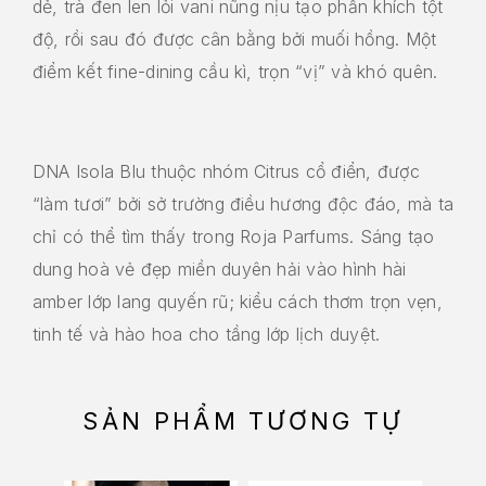
dẻ, trà đen len lỏi vani nũng nịu tạo phấn khích tột
độ, rồi sau đó được cân bằng bởi muối hồng. Một
điểm kết fine-dining cầu kì, trọn “vị” và khó quên.
DNA Isola Blu thuộc nhóm Citrus cổ điển, được
“làm tươi” bởi sở trường điều hương độc đáo, mà ta
chỉ có thể tìm thấy trong Roja Parfums. Sáng tạo
dung hoà vẻ đẹp miền duyên hải vào hình hài
amber lớp lang quyến rũ; kiểu cách thơm trọn vẹn,
tinh tế và hào hoa cho tầng lớp lịch duyệt.
SẢN PHẨM TƯƠNG TỰ