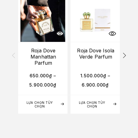
Roja Dove
Roja Dove Isola
Manhattan
Verde Parfum
E
Parfum
Ho
650.000
₫
–
1.500.000
₫
–
5
5.900.000
₫
6.900.000
₫
4
LỰA CHỌN TÙY
LỰA CHỌN TÙY
LỰA
CHỌN
CHỌN