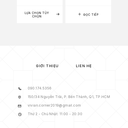
LỰA CHỌN TÙY
LỰA
ĐỌC TIẾP
CHỌN
GIỚI THIỆU
LIÊN HỆ
090.174.5356
150/34 Nguyễn Trãi, P. Bến Thành, Q1, TP.HCM
vivian.corner2019@gmail.com
Thứ 2 - Chủ Nhật: 11:00 - 20:30