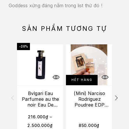
Goddess xứng đáng nằm trong list thử đó !
SẢN PHẨM TƯƠNG TỰ
-20%
-20%
HẾT HÀNG
Bvlgari Eau
(Mini) Narciso
Bv
Parfumee au the
Rodriguez
Go
noir Eau De
Poudree EDP
Cologne
20ml
216.000
₫
–
2
2.500.000
₫
850.000
₫
1