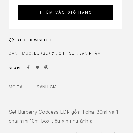
THÊM VÀO GIỎ HÀNG
ADD TO WISHLIST
DANH MỤC:
BURBERRY
,
GIFT SET
,
SẢN PHẨM
SHARE
MÔ TẢ
ĐÁNH GIÁ
Set Burberry Goddess EDP gồm 1 chai 30ml và 1
chai mini 10ml box siêu xịn như ảnh ạ